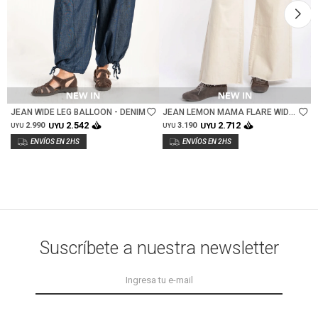
Talle
Talle
JEAN WIDE LEG BALLOON - DENIM
JEAN LEMON MAMA FLARE WIDE
LEG - NACAR
2.542
2.712
2.990
UYU
3.190
UYU
UYU
UYU
Suscríbete a nuestra newsletter