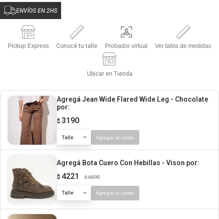
ENVÍOS EN 2HS
Pickup Express
Conocé tu talle
Probador virtual
Ver tabla de medidas
Ubicar en Tienda
Agregá Jean Wide Flared Wide Leg - Chocolate
por:
3190
$
Talle
Agregar al carrito
Agregá Bota Cuero Con Hebillas - Vison
por:
4221
$
6690
$
Talle
Agregar al carrito