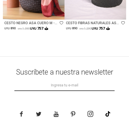
Talle
Talle
CESTO NEGRO ASA CUERO M -
CESTO FIBRAS NATURALES ASA
NEGRO
CUERO S - NEGRO
757
757
890
UYU
890
UYU
1.390
1.290
UYU
UYU
UYU
UYU
Suscríbete a nuestra newsletter




