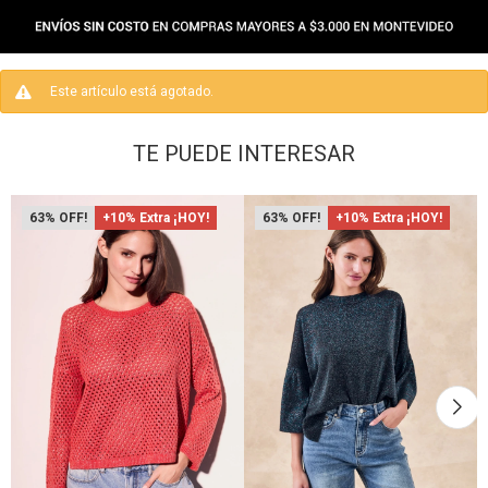
Este artículo está agotado.
TE PUEDE INTERESAR
63
+10% Extra ¡HOY!
63
+10% Extra ¡HOY!