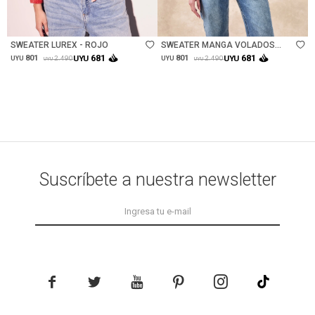
Talle
Talle
SWEATER LUREX - ROJO
SWEATER MANGA VOLADOS
LUREX - NEGRO
681
681
801
UYU
801
UYU
2.490
2.490
UYU
UYU
UYU
UYU
Suscríbete a nuestra newsletter




