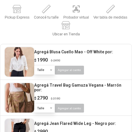
Pickup Express
Conocé tu talle
Probador virtual
Ver tabla de medidas
Ubicar en Tienda
Agregá Blusa Cuello Mao - Off White
por:
1990
$
2490
$
Talle
Agregar al carrito
Agregá Travel Bag Gamuza Vegana - Marrón
por:
2790
$
3190
$
Talle
Agregar al carrito
Agregá Jean Flared Wide Leg - Negro
por:
2990
$