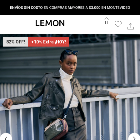
home
82
+10% Extra ¡HOY!