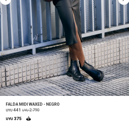
FALDA MIDI WAXED - NEGRO
441
2.790
UYU
UYU
375
UYU