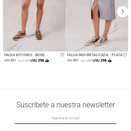
Talle
Talle
FALDA BOTONES - BEIGE
FALDA MIDI METALIZADA - PLATA
MELANGE
298
298
351
UYU
351
UYU
2.490
1.990
UYU
UYU
UYU
UYU
Suscríbete a nuestra newsletter