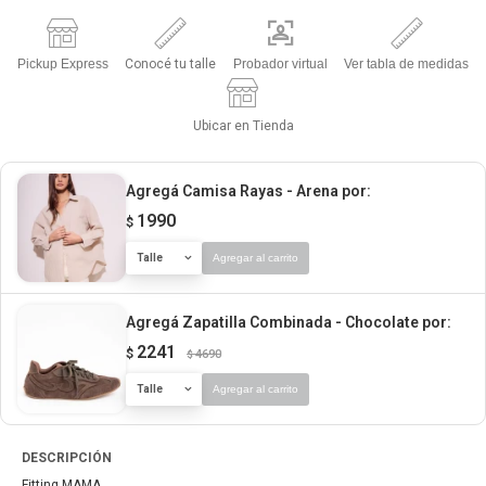
Pickup Express
Conocé tu talle
Probador virtual
Ver tabla de medidas
Ubicar en Tienda
Agregá Camisa Rayas - Arena
por:
1990
$
Talle
Agregar al carrito
Agregá Zapatilla Combinada - Chocolate
por:
2241
$
4690
$
Talle
Agregar al carrito
DESCRIPCIÓN
Fitting MAMA