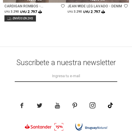
CARDIGAN ROMBOS -
JEAN WIDE LEG LAVADO - DENIM
CHOCOLATE
2.797
2.797
3.290
UYU
3.290
UYU
UYU
UYU
Suscríbete a nuestra newsletter




