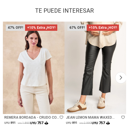
TE PUEDE INTERESAR
47
+10% Extra ¡HOY!
67
+10% Extra ¡HOY!
Talle
Talle
REMERA BORDADA - CRUDO CON
JEAN LEMON MAMA WAXED
CRUDO
FLARE - NEGRO
757
757
891
UYU
891
UYU
1.890
2.990
UYU
UYU
UYU
UYU