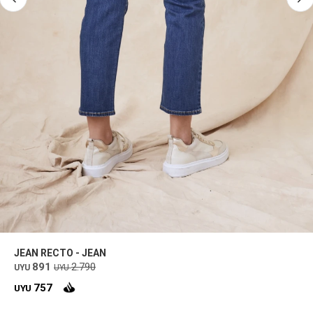
JEAN RECTO - JEAN
891
2.790
UYU
UYU
757
UYU