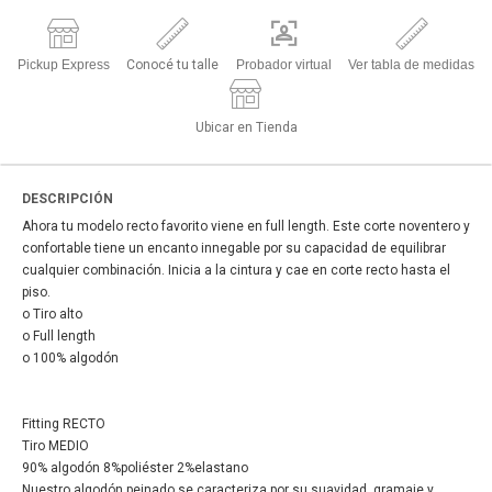
Pickup Express
Conocé tu talle
Probador virtual
Ver tabla de medidas
Ubicar en Tienda
DESCRIPCIÓN
Ahora tu modelo recto favorito viene en full length. Este corte noventero y
confortable tiene un encanto innegable por su capacidad de equilibrar
cualquier combinación. Inicia a la cintura y cae en corte recto hasta el
piso.
o Tiro alto
o Full length
o 100% algodón
Fitting RECTO
Tiro MEDIO
90% algodón 8%poliéster 2%elastano
Nuestro algodón peinado se caracteriza por su suavidad, gramaje y