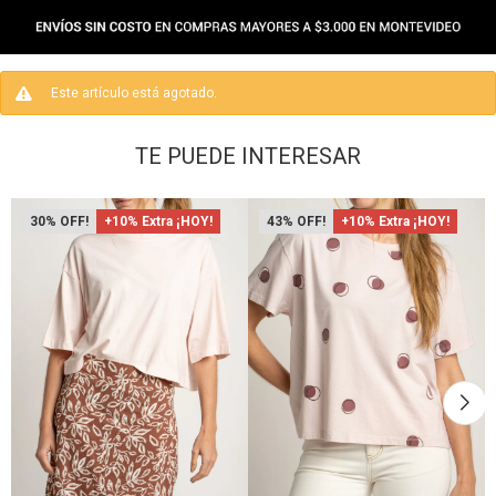
Este artículo está agotado.
TE PUEDE INTERESAR
30
+10% Extra ¡HOY!
43
+10% Extra ¡HOY!