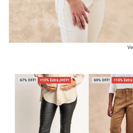
Ve
67
+10% Extra ¡HOY!
69
+10% Extra