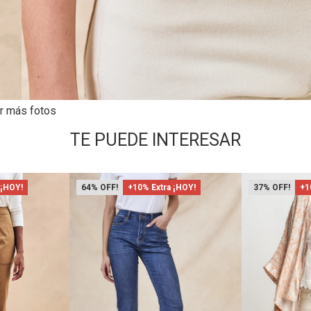
r más fotos
TE PUEDE INTERESAR
 ¡HOY!
64
+10% Extra ¡HOY!
37
+1