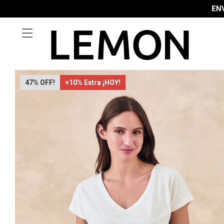

47
+10% Extra ¡HOY!