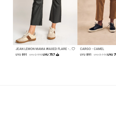
Talle
Talle
JEAN LEMON MAMA WAXED FLARE -
CARGO - CAMEL
NEGRO
891
891
757
7
2.990
3.190
UYU
UYU
UYU
UYU
UYU
UYU