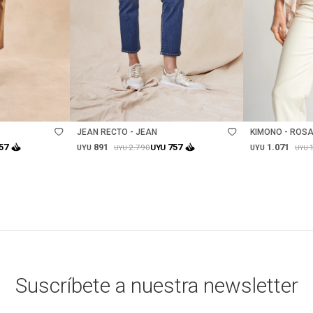
Talle
Talle
JEAN RECTO - JEAN
KIMONO - ROS
891
1.071
57
757
2.790
UYU
UYU
UYU
UYU
UYU
Suscríbete a nuestra newsletter