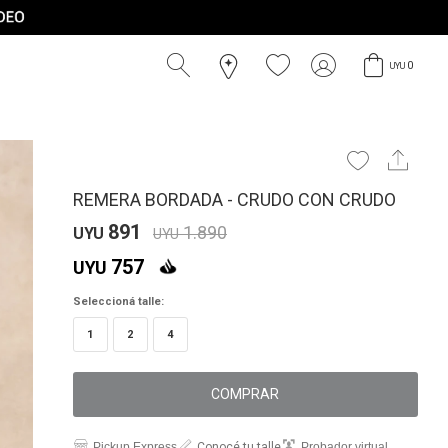
0
UYU
REMERA BORDADA - CRUDO CON CRUDO
891
1.890
UYU
UYU
757
UYU
Seleccioná talle:
1
2
4
COMPRAR
Pickup Express
Conocé tu talle
Probador virtual