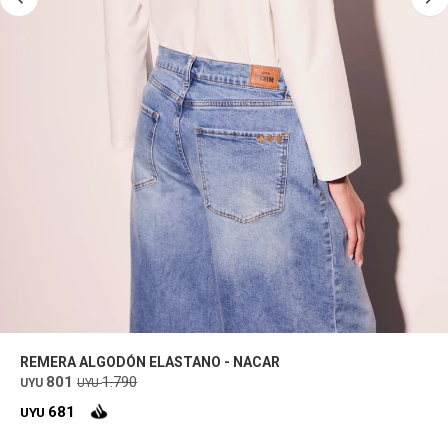
REMERA ALGODÓN ELASTANO - NACAR
801
1.790
UYU
UYU
681
UYU