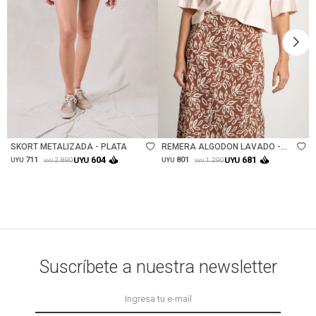
Talle
Talle
SKORT METALIZADA - PLATA
REMERA ALGODON LAVADO -
ROSA
604
681
711
UYU
801
UYU
2.890
1.290
UYU
UYU
UYU
UYU
Suscríbete a nuestra newsletter