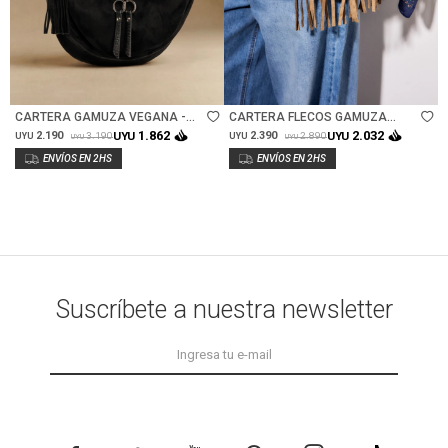
Talle
Talle
CARTERA GAMUZA VEGANA -
CARTERA FLECOS GAMUZA
NEGRO
VEGANA - CAMEL
1.862
2.032
2.190
UYU
2.390
UYU
3.190
2.890
UYU
UYU
UYU
UYU
Suscríbete a nuestra newsletter