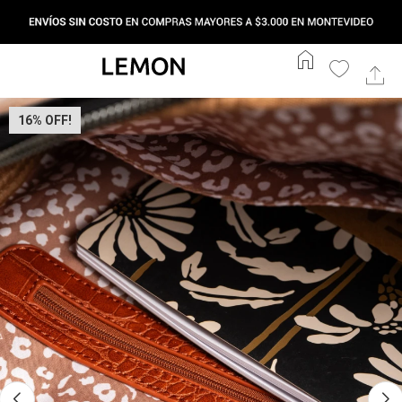
home
16