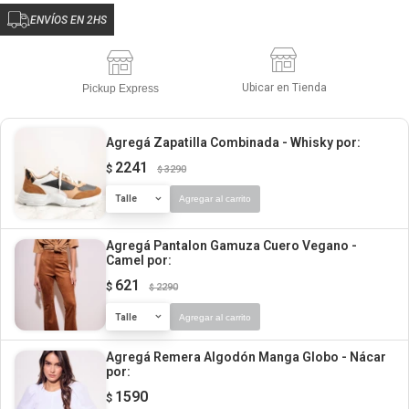
ENVÍOS EN 2HS
Ubicar en Tienda
Pickup Express
Agregá Zapatilla Combinada - Whisky
por:
2241
$
3290
$
Talle
Agregar al carrito
Agregá Pantalon Gamuza Cuero Vegano -
Camel
por:
621
$
2290
$
Talle
Agregar al carrito
Agregá Remera Algodón Manga Globo - Nácar
por:
1590
$