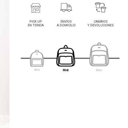
PICK UP
ENVÍOS
CAMBIOS
EN TIENDA
A DOMICILIO
Y DEVOLUCIONES
Mini
Midi
Maxi