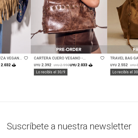
Talle
Talle
UZA VEGANA
CARTERA CUERO VEGANO -
TRAVEL BAG G
CHOCOLATE
CAMEL
2.392
2.552
2.032
2.033
2.990
UYU
UYU
UYU
UYU
UYU
Lo recibís el 30/9
Lo recibís el 3
Suscríbete a nuestra newsletter