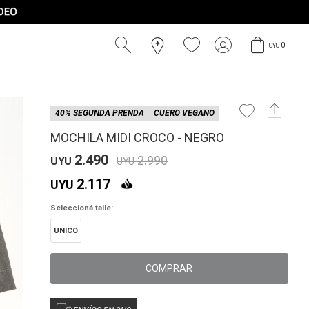
0
UYU
40% SEGUNDA PRENDA
CUERO VEGANO
MOCHILA MIDI CROCO - NEGRO
2.490
2.990
UYU
UYU
2.117
UYU
Seleccioná talle:
UNICO
COMPRAR