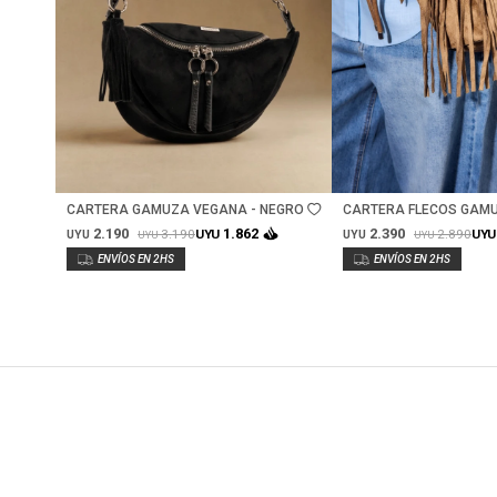
Talle
Talle
CARTERA GAMUZA VEGANA - NEGRO
CARTERA FLECOS GAM
- CAMEL
2.190
2.390
1.862
3.190
2.890
UYU
UYU
UYU
UYU
UYU
UYU