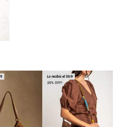
/9
Lo recibís el 30/9
40% 
20
CUER
12