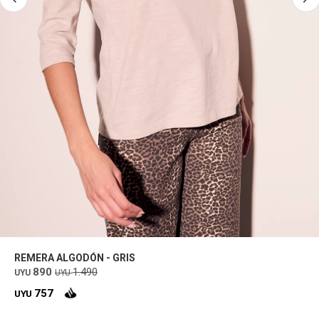
REMERA ALGODÓN - GRIS
890
1.490
UYU
UYU
757
UYU