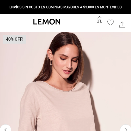
home
40