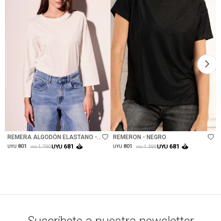
Talle
Talle
REMERA ALGODÓN ELASTANO -
REMERON - NEGRO
NACAR
681
681
801
UYU
801
UYU
1.790
1.390
UYU
UYU
UYU
UYU