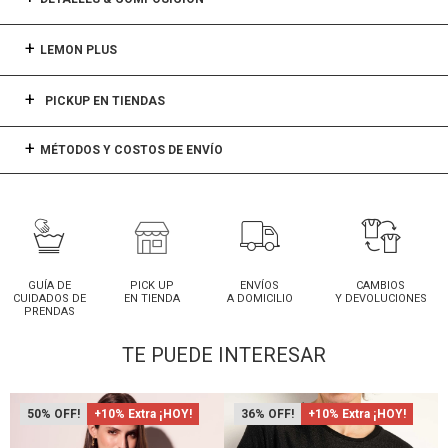
LEMON PLUS
PICKUP EN TIENDAS
MÉTODOS Y COSTOS DE ENVÍO
GUÍA DE
PICK UP
ENVÍOS
CAMBIOS
CUIDADOS DE
EN TIENDA
A DOMICILIO
Y DEVOLUCIONES
PRENDAS
TE PUEDE INTERESAR
50
+10% Extra ¡HOY!
36
+10% Extra ¡HOY!