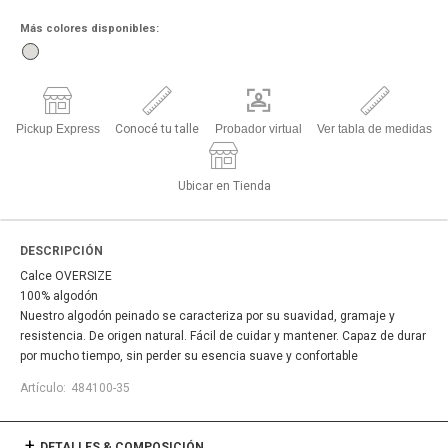
Más colores disponibles:
Pickup Express
Conocé tu talle
Probador virtual
Ver tabla de medidas
Ubicar en Tienda
DESCRIPCIÓN
Calce OVERSIZE
100% algodón
Nuestro algodón peinado se caracteriza por su suavidad, gramaje y
resistencia. De origen natural. Fácil de cuidar y mantener. Capaz de durar
por mucho tiempo, sin perder su esencia suave y confortable
484100-35
DETALLES & COMPOSICIÓN