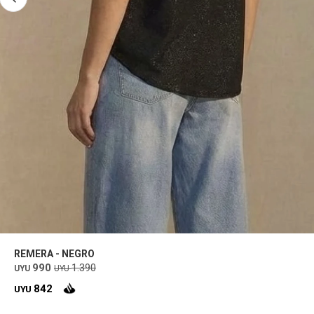
REMERA - NEGRO
990
1.390
UYU
UYU
842
UYU