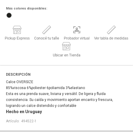
Más colores disponibles:
Pickup Express
Conocé tu talle
Probador virtual
Ver tabla de medidas
Ubicar en Tienda
DESCRIPCIÓN
Calce OVERSIZE
85%viscosa 6%poliester 6poliamida 3%elastano
Esta es una prenda suave, liviana y versátil. De ligera y fluida
consistencia. Su caída y movimiento aportan encanto y frescura,
logrando un calce distendido y confortable
Hecho en Uruguay
494522-1