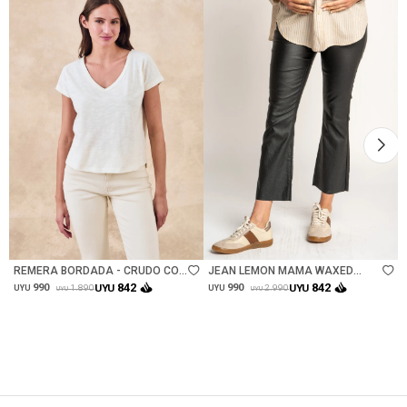
Talle
Talle
REMERA BORDADA - CRUDO CON
JEAN LEMON MAMA WAXED
CRUDO
FLARE - NEGRO
842
842
990
UYU
990
UYU
1.890
2.990
UYU
UYU
UYU
UYU