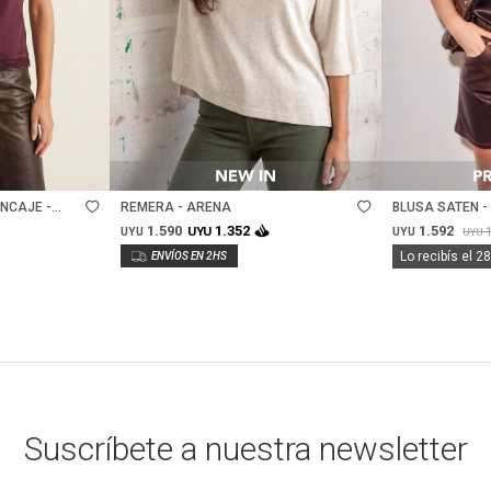
Talle
Talle
NCAJE -
REMERA - ARENA
BLUSA SATEN 
1.590
1.592
1.352
UYU
UYU
UYU
UYU
Lo recibís el 2
Suscríbete a nuestra newsletter