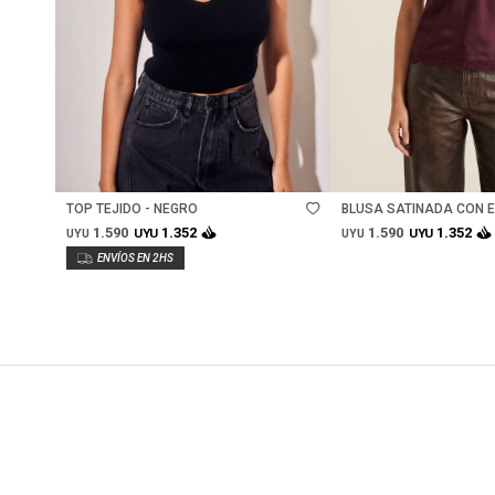
Talle
Talle
TOP TEJIDO - NEGRO
BLUSA SATINADA CON E
BURDEOS
1.590
1.590
1.352
1.352
UYU
UYU
UYU
UYU