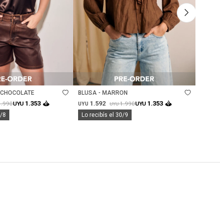
Talle
Ta
- CHOCOLATE
BLUSA - MARRON
CAMIS
1.592
1.
1.353
1.353
1.990
1.990
UYU
UYU
UYU
UYU
UYU
8/8
Lo recibís el 30/9
Lo rec