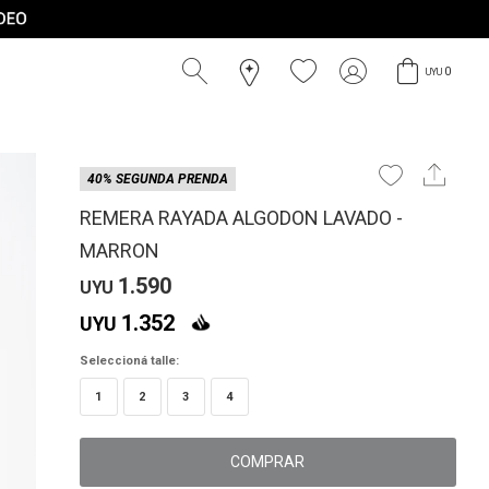
0
UYU
40% SEGUNDA PRENDA
REMERA RAYADA ALGODON LAVADO -
MARRON
1.590
UYU
1.352
UYU
Seleccioná talle:
1
2
3
4
COMPRAR