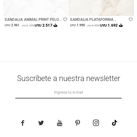
Talle
Talle
SANDALIA ANIMAL PRINT PELO
SANDALIA PLATAFORMA
VACA - MARRÓN
GAMUZA CUERO - CAMEL
2.517
1.692
2.961
UYU
1.990
UYU
4.190
4.990
UYU
UYU
UYU
UYU
Suscríbete a nuestra newsletter




