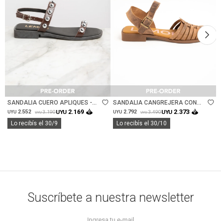
Talle
Talle
SANDALIA CUERO APLIQUES -
SANDALIA CANGREJERA CON
CHOCOLATE
TOBILLERA - CHOCOLATE
2.169
2.373
2.552
UYU
2.792
UYU
3.190
3.490
UYU
UYU
UYU
UYU
Lo recibís el 30/9
Lo recibís el 30/10
Suscríbete a nuestra newsletter