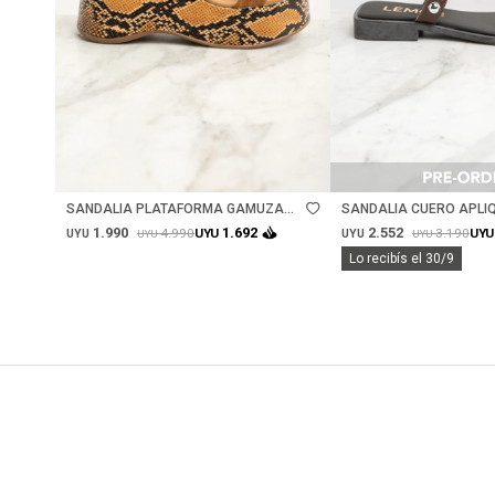
Talle
Talle
SANDALIA PLATAFORMA GAMUZA
SANDALIA CUERO APLIQ
CUERO - CAMEL
CHOCOLATE
1.990
2.552
1.692
4.990
3.190
UYU
UYU
UYU
UYU
UYU
UYU
Lo recibís el 30/9