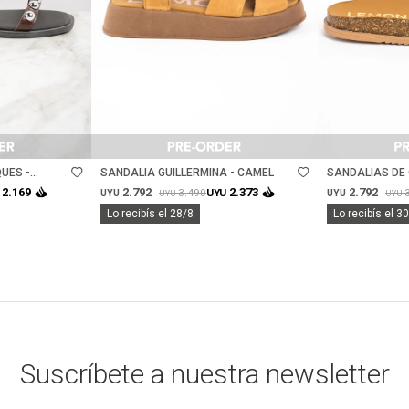
Talle
Talle
UES -
SANDALIA GUILLERMINA - CAMEL
SANDALIAS DE 
REDONDA - CH
2.792
2.792
2.169
2.373
3.490
UYU
UYU
UYU
UYU
UYU
Lo recibís el 28/8
Lo recibís el 3
Suscríbete a nuestra newsletter