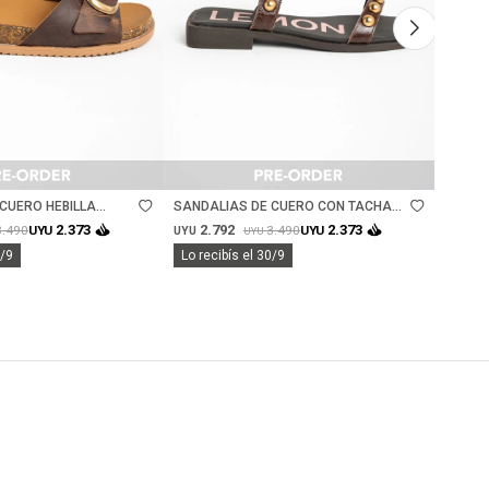
Talle
Ta
CUERO HEBILLA
SANDALIAS DE CUERO CON TACHAS -
SANDA
OCOLATE
CHOCOLATE
TOBIL
2.792
2.
2.373
2.373
3.490
3.490
UYU
UYU
UYU
UYU
UYU
0/9
Lo recibís el 30/9
Lo rec