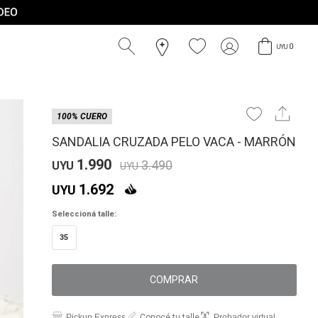
0
UYU
100% CUERO
SANDALIA CRUZADA PELO VACA - MARRÓN
1.990
3.490
UYU
UYU
1.692
UYU
Seleccioná talle:
35
COMPRAR
Pickup Express
Conocé tu talle
Probador virtual