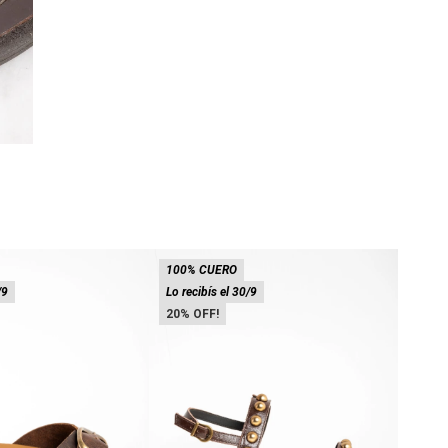
100% CUERO
100%
/9
Lo recibís el 30/9
Lo rec
20
20