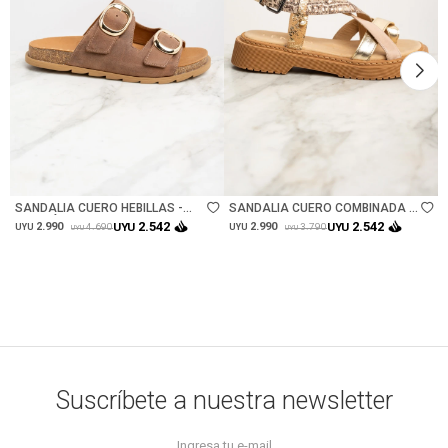
Talle
Talle
SANDALIA CUERO HEBILLAS -
SANDALIA CUERO COMBINADA -
MARRÓN
ROSA
2.542
2.542
2.990
UYU
2.990
UYU
4.690
3.790
UYU
UYU
UYU
UYU
Suscríbete a nuestra newsletter