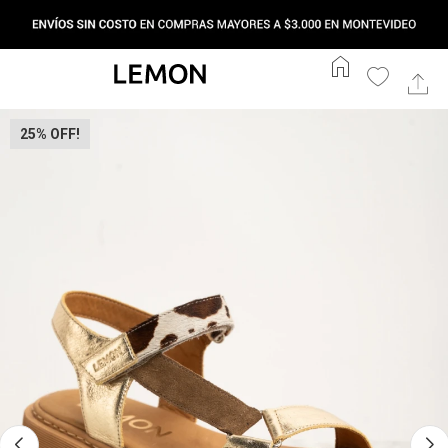
home
25