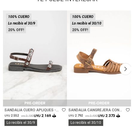
100% CUERO
100% CUERO
Lo recibís el 30/9
Lo recibís el 30/10
20
20
Talle
Talle
SANDALIA CUERO APLIQUES -
SANDALIA CANGREJERA CON
CHOCOLATE
TOBILLERA - CHOCOLATE
2.169
2.373
2.552
UYU
2.792
UYU
3.190
3.490
UYU
UYU
UYU
UYU
Lo recibís el 30/9
Lo recibís el 30/10