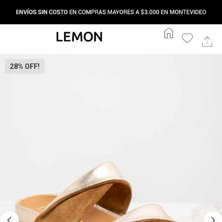
home
28