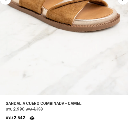
SANDALIA CUERO COMBINADA - CAMEL
2.990
4.190
UYU
UYU
2.542
UYU