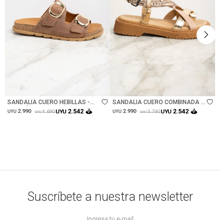
Talle
Talle
SANDALIA CUERO HEBILLAS -
SANDALIA CUERO COMBINADA -
MARRÓN
ROSA
2.542
2.542
2.990
UYU
2.990
UYU
4.690
3.790
UYU
UYU
UYU
UYU
Suscríbete a nuestra newsletter