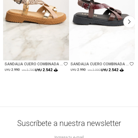
Talle
Talle
SANDALIA CUERO COMBINADA -
SANDALIA CUERO COMBINADA -
ROSA
BORDEAUX
2.542
2.542
2.990
UYU
2.990
UYU
3.790
3.990
UYU
UYU
UYU
UYU
Suscríbete a nuestra newsletter