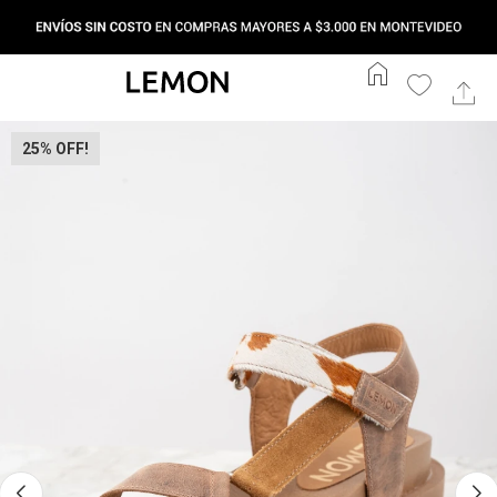
home
25