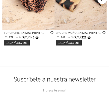
Talle
Talle
SCRUNCHIE ANIMAL PRINT -
BROCHE MOÑO ANIMAL PRINT -
ANIMAL PRINT
ANIMAL PRINT
145
222
171
UYU
261
UYU
440
590
UYU
UYU
UYU
UYU
Suscríbete a nuestra newsletter