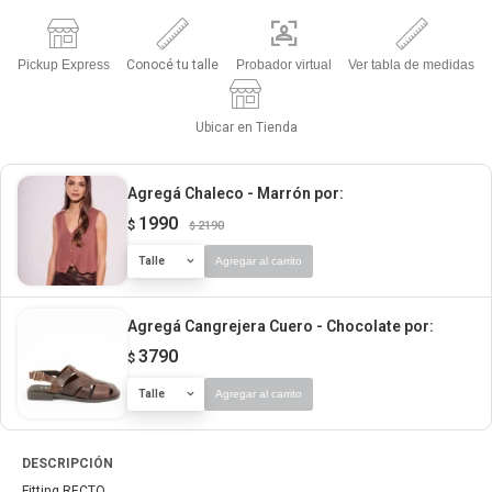
Pickup Express
Conocé tu talle
Probador virtual
Ver tabla de medidas
Ubicar en Tienda
Agregá Chaleco - Marrón
por:
1990
$
2190
$
Talle
Agregar al carrito
Agregá Cangrejera Cuero - Chocolate
por:
3790
$
Talle
Agregar al carrito
DESCRIPCIÓN
Fitting RECTO