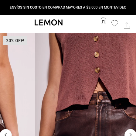
home
20