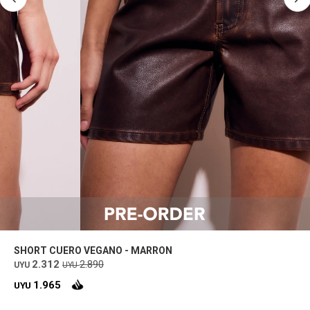
SHORT CUERO VEGANO - MARRON
2.312
2.890
UYU
UYU
1.965
UYU