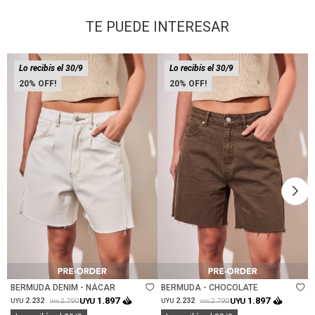
TE PUEDE INTERESAR
Lo recibís el 30/9
Lo recibís el 30/9
20
20
Talle
Talle
BERMUDA DENIM - NÁCAR
BERMUDA - CHOCOLATE
1.897
1.897
2.232
UYU
2.232
UYU
2.790
2.790
UYU
UYU
UYU
UYU