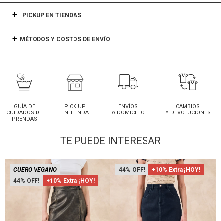
PICKUP EN TIENDAS
MÉTODOS Y COSTOS DE ENVÍO
GUÍA DE
PICK UP
ENVÍOS
CAMBIOS
CUIDADOS DE
EN TIENDA
A DOMICILIO
Y DEVOLUCIONES
PRENDAS
TE PUEDE INTERESAR
CUERO VEGANO
44
+10% Extra ¡HOY!
44
+10% Extra ¡HOY!