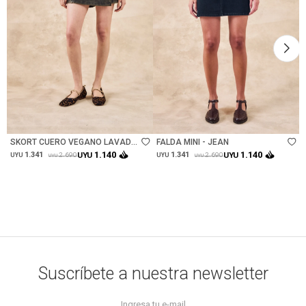
Talle
Talle
SKORT CUERO VEGANO LAVADO
FALDA MINI - JEAN
- SAFARI
1.140
1.140
1.341
UYU
1.341
UYU
2.690
2.690
UYU
UYU
UYU
UYU
Suscríbete a nuestra newsletter