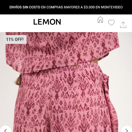
home
11