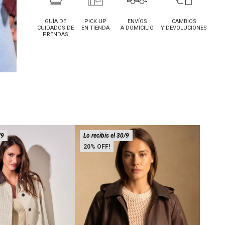
GUÍA DE
PICK UP
ENVÍOS
CAMBIOS
CUIDADOS DE
EN TIENDA
A DOMICILIO
Y DEVOLUCIONES
PRENDAS
/9
Lo recibís el 30/9
Lo rec
20
20