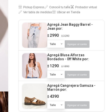
Pickup Express
Conocé tu talle
Probador virtual
Ver tabla de medidas
Ubicar en Tienda
Agregá Jean Baggy Barrel -
Jean
por:
2990
$
3290
$
Talle
Agregar al carrito
Agregá Blusa Alforzas
Bordados - 0ff White
por:
1290
$
1890
$
Talle
Agregar al carrito
Agregá Cangrejera Gamuza -
Marrón
por:
4390
$
Talle
Agregar al carrito