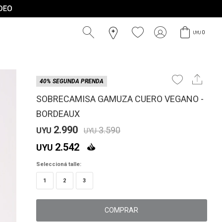
0
UYU
40% SEGUNDA PRENDA
SOBRECAMISA GAMUZA CUERO VEGANO -
BORDEAUX
2.990
3.590
UYU
UYU
2.542
UYU
Seleccioná talle:
1
2
3
COMPRAR