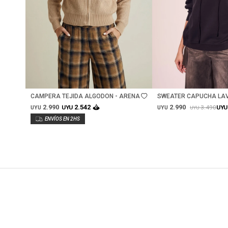
Talle
Talle
CAMPERA TEJIDA ALGODON - ARENA
SWEATER CAPUCHA LA
NEGRO LAVADO
2.990
2.990
2.542
3.490
UYU
UYU
UYU
UYU
UYU