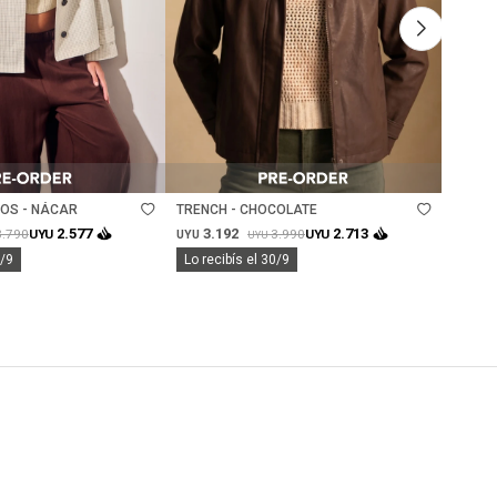
Talle
Ta
OS - NÁCAR
TRENCH - CHOCOLATE
CHAQU
3.192
3.
2.577
2.713
3.790
3.990
UYU
UYU
UYU
UYU
UYU
0/9
Lo recibís el 30/9
Lo rec