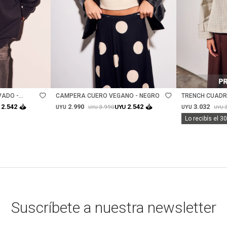
Talle
Talle
VADO -
CAMPERA CUERO VEGANO - NEGRO
TRENCH CUADR
2.990
3.032
2.542
2.542
3.990
UYU
UYU
UYU
UYU
UYU
Lo recibís el 3
Suscríbete a nuestra newsletter