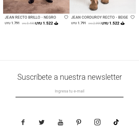
Talle
Talle
JEAN RECTO BRILLO - NEGRO
JEAN CORDUROY RECTO - BEIGE
1.522
1.522
1.791
UYU
1.791
UYU
3.490
2.990
UYU
UYU
UYU
UYU
Suscríbete a nuestra newsletter




