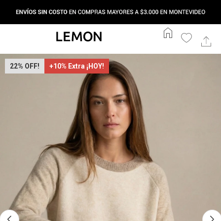
home
22
+10% Extra ¡HOY!