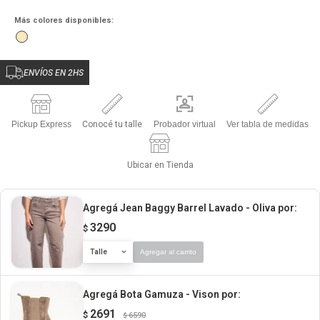
Más colores disponibles:
ENVÍOS EN 2HS
Pickup Express
Conocé tu talle
Probador virtual
Ver tabla de medidas
Ubicar en Tienda
Agregá Jean Baggy Barrel Lavado - Oliva
por:
3290
$
Talle
Agregar al carrito
Agregá Bota Gamuza - Vison
por:
2691
$
6590
$