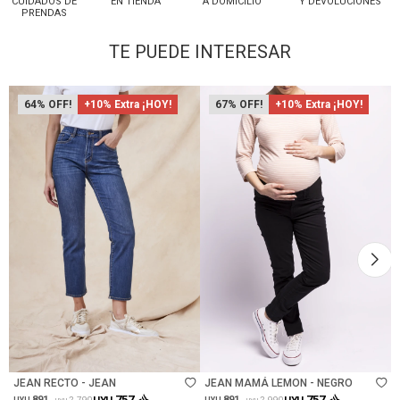
CUIDADOS DE
EN TIENDA
A DOMICILIO
Y DEVOLUCIONES
PRENDAS
TE PUEDE INTERESAR
64
+10% Extra ¡HOY!
67
+10% Extra ¡HOY!
Talle
Talle
JEAN RECTO - JEAN
JEAN MAMÁ LEMON - NEGRO
757
757
891
891
2.790
2.990