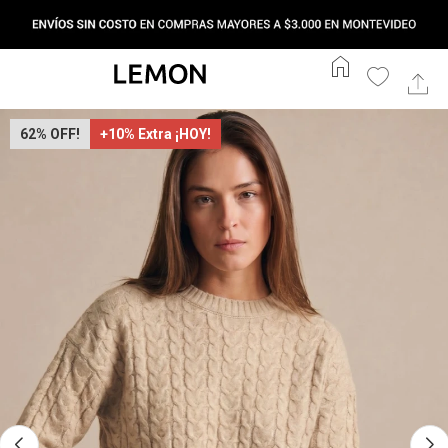
home
62
+10% Extra ¡HOY!