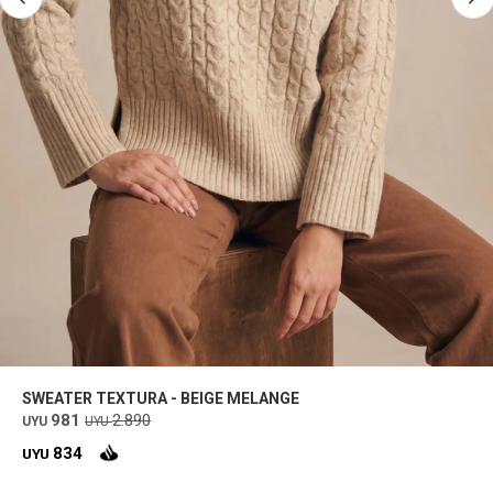
SWEATER TEXTURA - BEIGE MELANGE
981
2.890
UYU
UYU
834
UYU