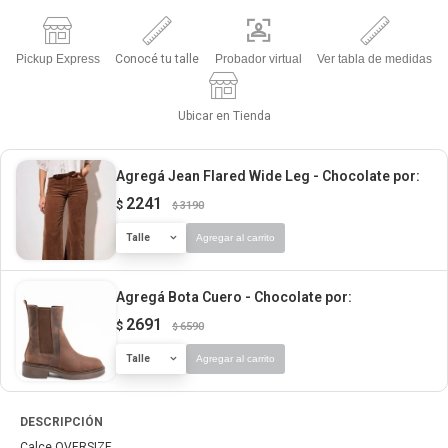
Pickup Express
Conocé tu talle
Probador virtual
Ver tabla de medidas
Ubicar en Tienda
Agregá Jean Flared Wide Leg - Chocolate
por:
2241
$
3190
$
Talle
Agregar al carrito
Agregá Bota Cuero - Chocolate
por:
2691
$
6590
$
Talle
Agregar al carrito
DESCRIPCIÓN
Calce OVERSIZE