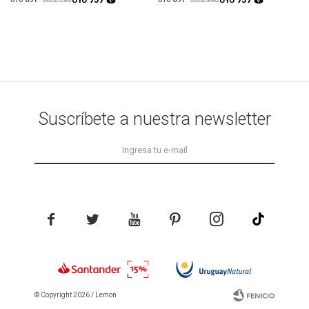
UYU
UYU
UYU
UYU
UYU
UYU
Suscríbete a nuestra newsletter





© Copyright 2026 / Lemon