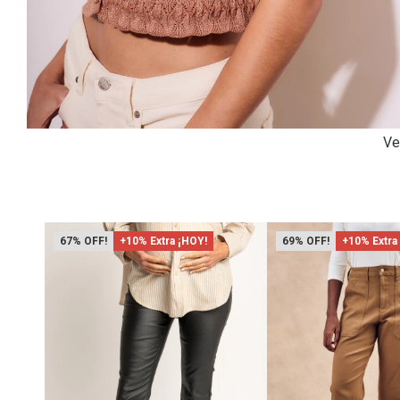
Ve
67
+10% Extra ¡HOY!
69
+10% Extra