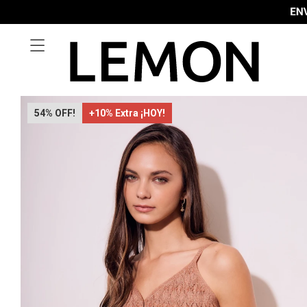

54
+10% Extra ¡HOY!