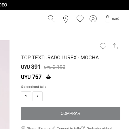
0
UYU
TOP TEXTURADO LUREX - MOCHA
891
2.190
UYU
UYU
757
UYU
Seleccioná talle:
1
2
COMPRAR
Pickup Express
Conocé tu talle
Probador virtual