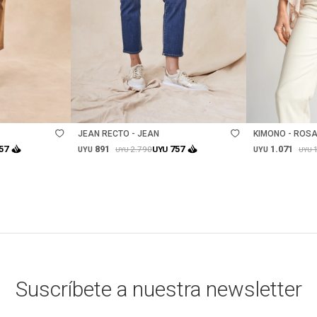
Talle
Talle
JEAN RECTO - JEAN
KIMONO - ROS
891
1.071
57
757
2.790
UYU
UYU
UYU
UYU
UYU
Suscríbete a nuestra newsletter