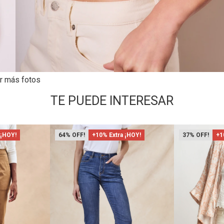
r más fotos
TE PUEDE INTERESAR
 ¡HOY!
64
+10% Extra ¡HOY!
37
+1