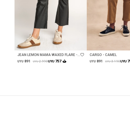
Talle
Talle
JEAN LEMON MAMA WAXED FLARE -
CARGO - CAMEL
NEGRO
891
891
757
7
2.990
3.190
UYU
UYU
UYU
UYU
UYU
UYU