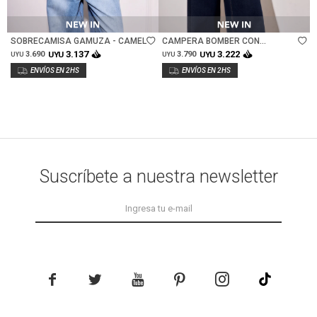
Talle
Talle
SOBRECAMISA GAMUZA - CAMEL
CAMPERA BOMBER CON
BORDADO - DENIM
3.137
3.222
3.690
UYU
3.790
UYU
UYU
UYU
Suscríbete a nuestra newsletter




