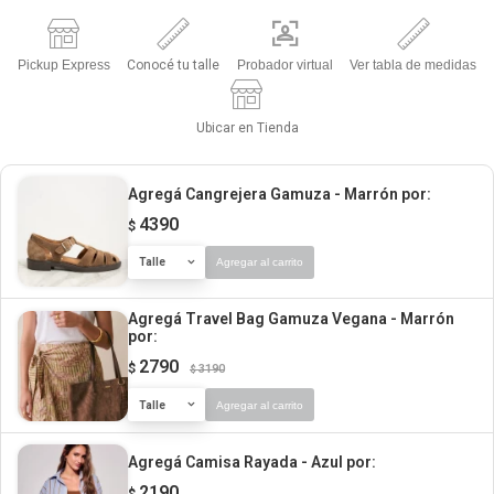
Pickup Express
Conocé tu talle
Probador virtual
Ver tabla de medidas
Ubicar en Tienda
Agregá Cangrejera Gamuza - Marrón
por:
4390
$
Talle
Agregar al carrito
Agregá Travel Bag Gamuza Vegana - Marrón
por:
2790
$
3190
$
Talle
Agregar al carrito
Agregá Camisa Rayada - Azul
por:
2190
$