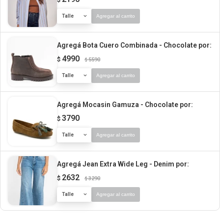
Talle
Agregar al carrito
Agregá Bota Cuero Combinada - Chocolate
por:
4990
$
5590
$
Talle
Agregar al carrito
Agregá Mocasin Gamuza - Chocolate
por:
3790
$
Talle
Agregar al carrito
Agregá Jean Extra Wide Leg - Denim
por:
2632
$
3290
$
Talle
Agregar al carrito