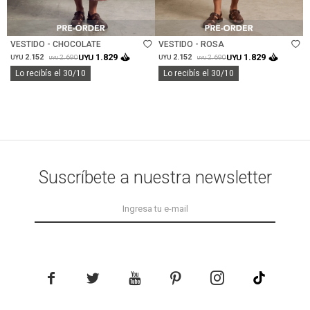
Talle
Talle
VESTIDO - CHOCOLATE
VESTIDO - ROSA
1.829
1.829
2.152
UYU
2.152
UYU
2.690
2.690
UYU
UYU
UYU
UYU
Lo recibís el 30/10
Lo recibís el 30/10
Suscríbete a nuestra newsletter




