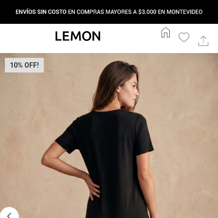
home
10