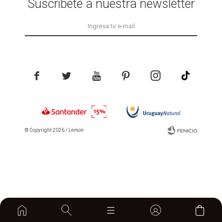
Suscríbete a nuestra newsletter





© Copyright 2026 / Lemon
Fenicio
home

```
```