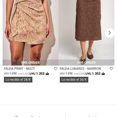
Talle
Talle
FALDA PRINT - MULTI
FALDA LUNARES - MARRON
1.353
1.353
1.592
UYU
1.592
UYU
1.990
1.990
UYU
UYU
UYU
UYU
Lo recibís el 28/8
Lo recibís el 30/9