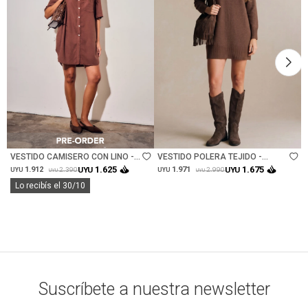
Talle
Talle
VESTIDO CAMISERO CON LINO -
VESTIDO POLERA TEJIDO -
MARRON
CHOCOLATE
1.625
1.675
1.912
UYU
1.971
UYU
2.390
2.990
UYU
UYU
UYU
UYU
Lo recibís el 30/10
Suscríbete a nuestra newsletter