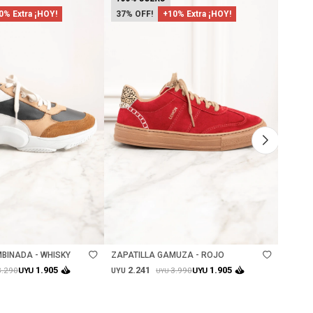
0% Extra ¡HOY!
37
+10% Extra ¡HOY!
37
Talle
Ta
BINADA - WHISKY
ZAPATILLA GAMUZA - ROJO
ZAPAT
2.241
2.
1.905
1.905
3.290
3.990
UYU
UYU
UYU
UYU
UYU