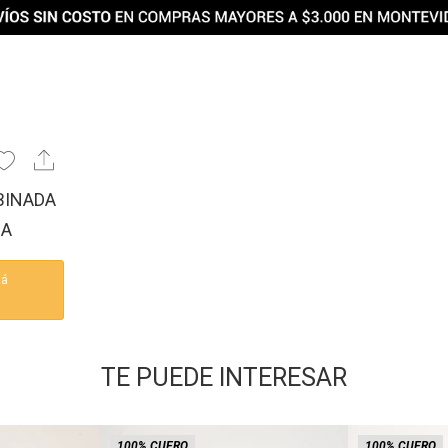
BINADA
HA
tá
TE PUEDE INTERESAR
100% CUERO
100% CUERO