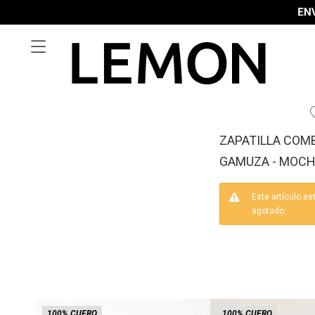

ZAPATILLA COM
GAMUZA - MOC
Este artículo es
agotado.
100% CUERO
100% CUERO