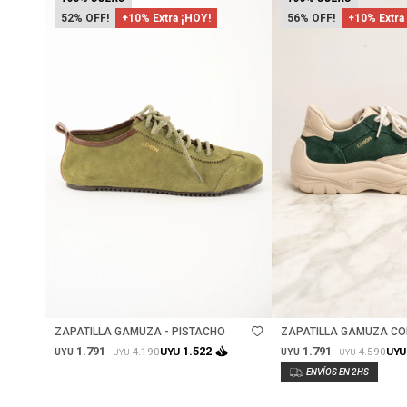
52
+10% Extra ¡HOY!
56
+10% Extra
Talle
Talle
ZAPATILLA GAMUZA - PISTACHO
ZAPATILLA GAMUZA CO
VERDE
1.791
1.791
1.522
4.190
4.590
UYU
UYU
UYU
UYU
UYU
UYU