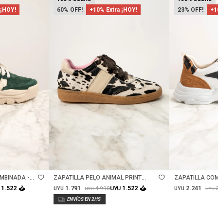
 ¡HOY!
60
+10% Extra ¡HOY!
23
+1
Talle
Talle
MBINADA -
ZAPATILLA PELO ANIMAL PRINT
ZAPATILLA COM
VACA - MARRÓN
1.791
2.241
1.522
1.522
4.990
UYU
UYU
UYU
UYU
UYU