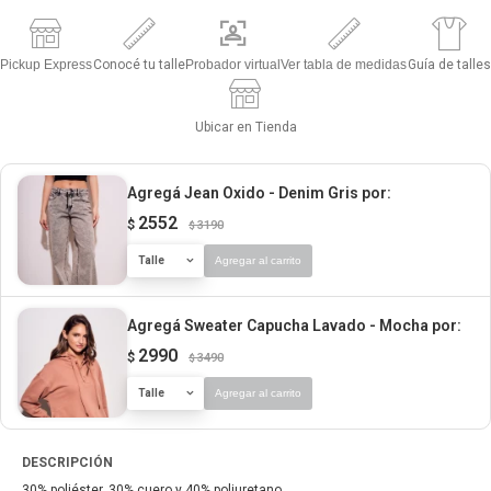
Pickup Express
Conocé tu talle
Probador virtual
Ver tabla de medidas
Guía de talles
Ubicar en Tienda
Agregá Jean Oxido - Denim Gris
por:
2552
$
3190
$
Talle
Agregar al carrito
Agregá Sweater Capucha Lavado - Mocha
por:
2990
$
3490
$
Talle
Agregar al carrito
DESCRIPCIÓN
30% poliéster, 30% cuero y 40% poliuretano