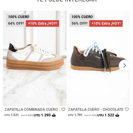
100% CUERO
100% CUERO
64
+10% Extra ¡HOY!
56
+10% Extra ¡HOY!
Talle
Talle
ZAPATILLA COMBINADA CUERO -
ZAPATILLA CUERO - CHOCOLATE
NÁCAR
1.293
1.522
1.521
UYU
1.791
UYU
4.890
4.490
UYU
UYU
UYU
UYU