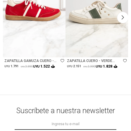
Talle
Talle
ZAPATILLA GAMUZA CUERO -
ZAPATILLA CUERO - VERDE
ROJO
INGLES
1.522
1.828
1.791
UYU
2.151
UYU
3.990
3.990
UYU
UYU
UYU
UYU
Suscríbete a nuestra newsletter