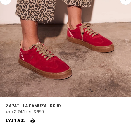
ZAPATILLA GAMUZA - ROJO
2.241
3.990
UYU
UYU
1.905
UYU