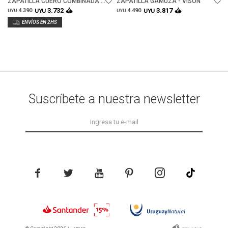
ZAPATILLA CUERO COMBINADA -
ZAPATILLA GAMUZA - VISON
NEGRO
3.732
3.817
4.390
UYU
4.490
UYU
UYU
UYU
Suscríbete a nuestra newsletter




