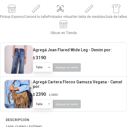
Pickup Express
Conocé tu talle
Probador virtual
Ver tabla de medidas
Guía de talles
Ubicar en Tienda
Agregá Jean Flared Wide Leg - Denim
por:
3190
$
Talle
Agregar al carrito
Agregá Cartera Flecos Gamuza Vegana - Camel
por:
2390
$
2890
$
Talle
Agregar al carrito
DESCRIPCIÓN