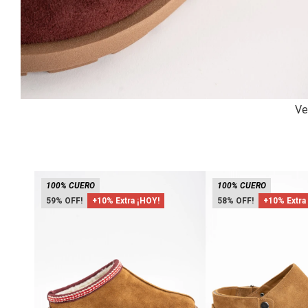
Ve
100% CUERO
100% CUERO
59
+10% Extra ¡HOY!
58
+10% Extra