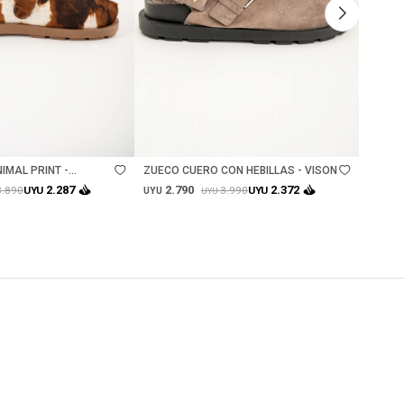
Talle
Ta
IMAL PRINT -
ZUECO CUERO CON HEBILLAS - VISON
ZUECO
2.790
2.
2.287
2.372
3.890
3.990
UYU
UYU
UYU
UYU
UYU