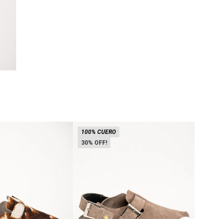
100% CUERO
40% 
30
100%
16