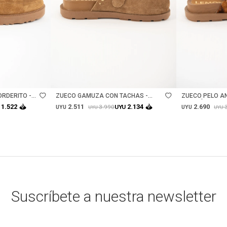
Talle
Talle
RDERITO -
ZUECO GAMUZA CON TACHAS -
ZUECO PELO AN
CAMEL
MARRÓN
2.511
2.690
1.522
2.134
3.990
UYU
UYU
UYU
UYU
UYU
Suscríbete a nuestra newsletter