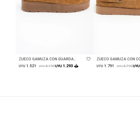
Talle
Talle
ZUECO GAMUZA CON GUARDA
ZUECO GAMUZA CON CO
BORDADA - CAMEL
CAMEL
1.521
1.791
1.293
4.190
4.790
UYU
UYU
UYU
UYU
UYU
UYU