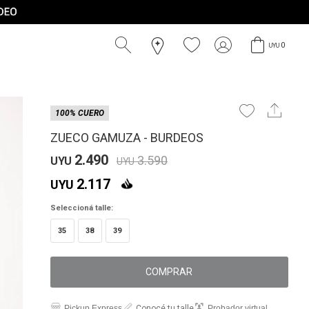
0
UYU
100% CUERO
ZUECO GAMUZA - BURDEOS
2.490
3.590
UYU
UYU
2.117
UYU
Seleccioná talle:
35
38
39
COMPRAR
Pickup Express
Conocé tu talle
Probador virtual