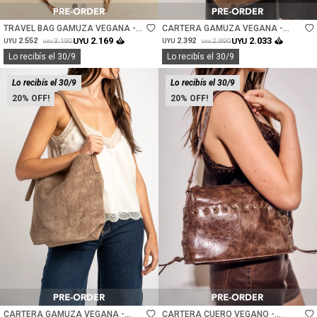
Talle
Talle
TRAVEL BAG GAMUZA VEGANA -
CARTERA GAMUZA VEGANA -
CAMEL
CHOCOLATE
2.169
2.033
2.552
UYU
2.392
UYU
3.190
2.990
UYU
UYU
UYU
UYU
Lo recibís el 30/9
Lo recibís el 30/9
Lo recibís el 30/9
Lo recibís el 30/9
20
20
Talle
Talle
CARTERA GAMUZA VEGANA -
CARTERA CUERO VEGANO -