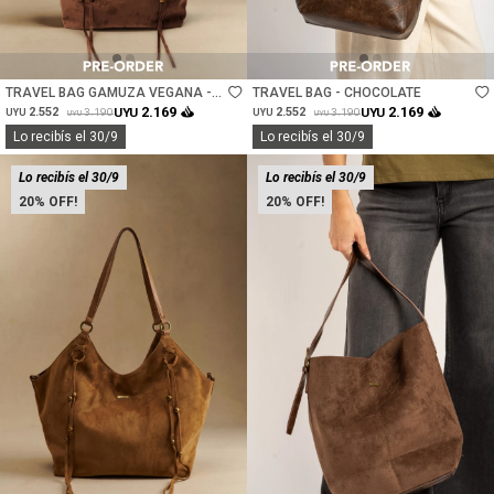
Talle
Talle
TRAVEL BAG GAMUZA VEGANA -
TRAVEL BAG - CHOCOLATE
CHOCOLATE
2.169
2.169
2.552
UYU
2.552
UYU
3.190
3.190
UYU
UYU
UYU
UYU
Lo recibís el 30/9
Lo recibís el 30/9
Lo recibís el 30/9
Lo recibís el 30/9
20
20