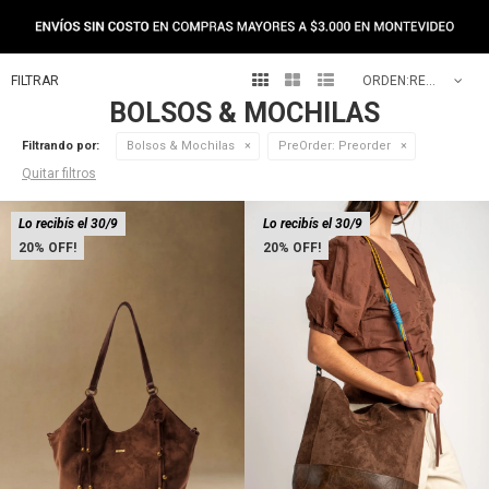



RECOMENDADOS
BOLSOS & MOCHILAS
Filtrando por:
Bolsos & Mochilas
PreOrder:
Preorder
Quitar filtros
Lo recibís el 30/9
Lo recibís el 30/9
20
20