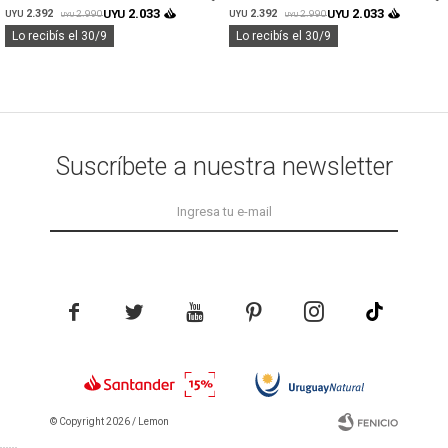
VISON
CHOCOLATE
2.033
2.033
2.392
UYU
2.392
UYU
2.990
2.990
UYU
UYU
UYU
UYU
Lo recibís el 30/9
Lo recibís el 30/9
Suscríbete a nuestra newsletter





© Copyright 2026 / Lemon