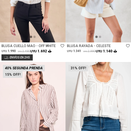
Talle
Talle
BLUSA CUELLO MAO - OFF WHITE
BLUSA RAYADA - CELESTE
1.692
1.140
1.990
UYU
1.341
UYU
2.490
2.990
UYU
UYU
UYU
UYU
40% SEGUNDA PRENDA
31
15