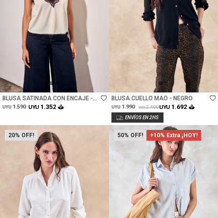
Talle
Talle
BLUSA SATINADA CON ENCAJE -
BLUSA CUELLO MAO - NEGRO
MULTI
1.352
1.692
1.590
UYU
1.990
UYU
2.490
UYU
UYU
UYU
20
50
+10% Extra ¡HOY!