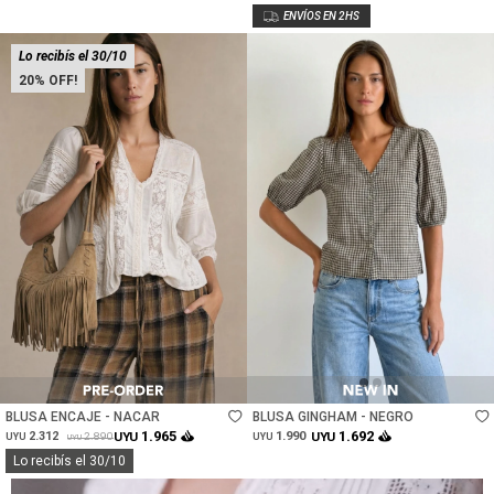
Lo recibís el 30/10
20
Talle
Talle
BLUSA ENCAJE - NACAR
BLUSA GINGHAM - NEGRO
1.965
1.692
2.312
UYU
1.990
UYU
2.890
UYU
UYU
UYU
Lo recibís el 30/10