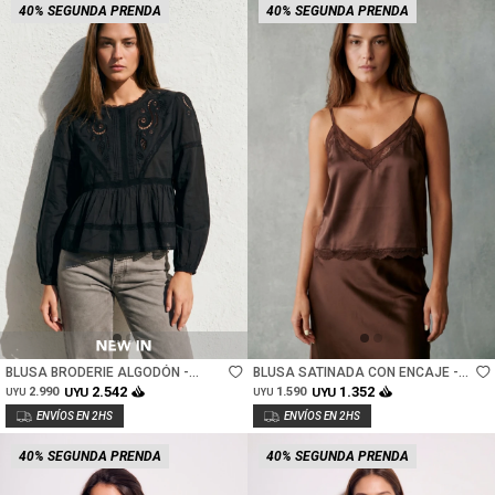
40% SEGUNDA PRENDA
40% SEGUNDA PRENDA
Talle
Talle
BLUSA BRODERIE ALGODÓN -
BLUSA SATINADA CON ENCAJE -
NEGRO
CHOCOLATE
2.542
1.352
2.990
UYU
1.590
UYU
UYU
UYU
40% SEGUNDA PRENDA
40% SEGUNDA PRENDA