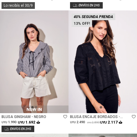
Lo recibís el 30/9
40% SEGUNDA PRENDA
13
Talle
Talle
BLUSA GINGHAM - NEGRO
BLUSA ENCAJE BORDADOS -
NEGRO
1.692
2.117
1.990
UYU
2.490
UYU
2.890
UYU
UYU
UYU