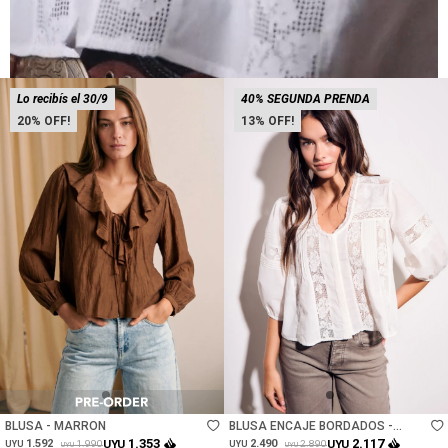
Lo recibís el 30/9
40% SEGUNDA PRENDA
20
13
Talle
Talle
BLUSA - MARRON
BLUSA ENCAJE BORDADOS -
NACAR
1.353
2.117
1.592
UYU
2.490
UYU
1.990
2.890
UYU
UYU
UYU
UYU