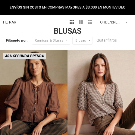
NEW IN



RECOMENDADOS
BLUSAS
Quitar filtros
Filtrando por:
Camisas & Blusas
Blusas
40% SEGUNDA PRENDA