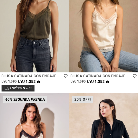
Talle
Talle
BLUSA SATINADA CON ENCAJE -
BLUSA SATINADA CON ENCAJE -
OLIVA
ARENA
1.352
1.352
1.590
UYU
1.590
UYU
UYU
UYU
40% SEGUNDA PRENDA
20