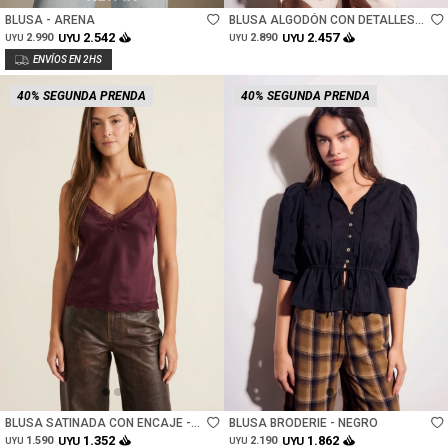
BLUSA - ARENA
BLUSA ALGODÓN CON DETALLES
ENCAJE - CRUDO
2.542
2.457
2.990
UYU
2.890
UYU
UYU
UYU
40% SEGUNDA PRENDA
40% SEGUNDA PRENDA
Talle
Talle
BLUSA SATINADA CON ENCAJE -
BLUSA BRODERIE - NEGRO
BURDEOS
1.352
1.862
1.590
UYU
2.190
UYU
UYU
UYU