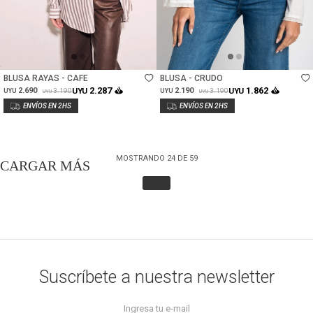
Talle
Talle
BLUSA RAYAS - CAFE
BLUSA - CRUDO
2.287
1.862
2.690
UYU
2.190
UYU
3.190
3.190
UYU
UYU
UYU
UYU
MOSTRANDO
24
DE
59
Suscríbete a nuestra newsletter