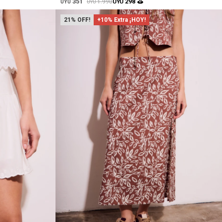
351
298
1.990
UYU
UYU
UYU
21
+10% Extra ¡HOY!