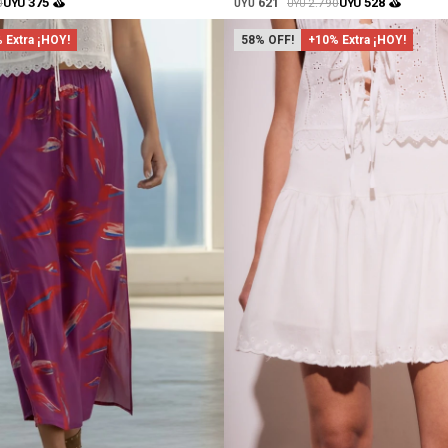
621
375
528
0
2.790
UYU
UYU
UYU
UYU
 Extra ¡HOY!
58
+10% Extra ¡HOY!