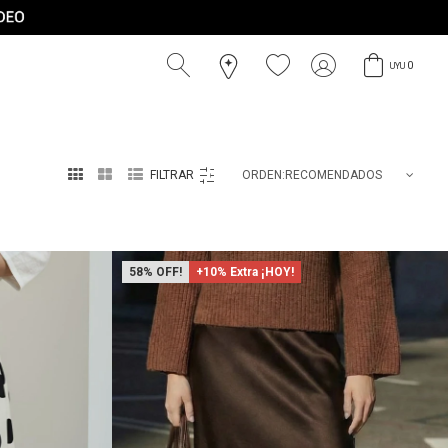
0
UYU



RECOMENDADOS
58
+10% Extra ¡HOY!