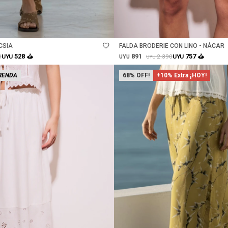
Talle
CSIA
FALDA BRODERIE CON LINO - NÁCAR
891
528
757
0
2.390
UYU
UYU
UYU
UYU
RENDA
68
+10% Extra ¡HOY!