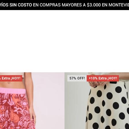
 Extra ¡HOY!
57
+10% Extra ¡HOY!