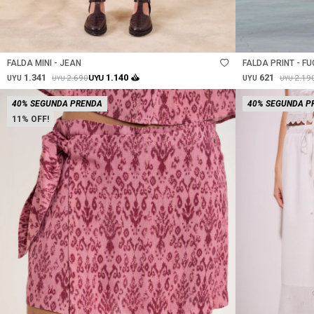
Talle
Talle
FALDA MINI - JEAN
FALDA PRINT - FU
1.341
621
1.140
2.690
2.19
UYU
UYU
UYU
UYU
UYU
40% SEGUNDA PRENDA
40% SEGUNDA P
11