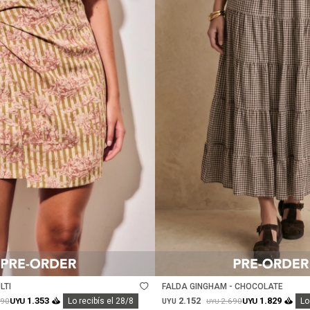
Talle
LTI
FALDA GINGHAM - CHOCOLATE
2.152
1.353
1.829
990
2.690
UYU
Lo recibís el 28/8
UYU
Lo
UYU
UYU