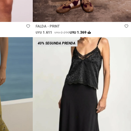
Talle
FALDA - PRINT
1.611
1.369
2.290
UYU
UYU
UYU
40% SEGUNDA PRENDA