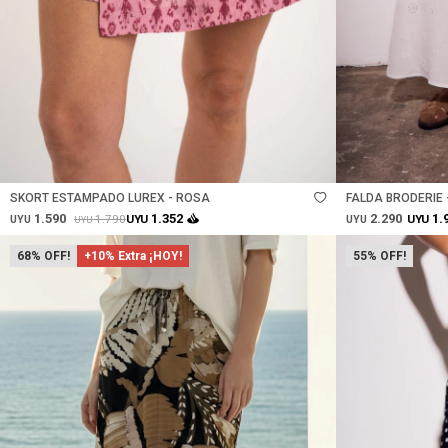
Talle
Talle
SKORT ESTAMPADO LUREX - ROSA
FALDA BRODERIE
1.590
2.290
1.352
1.
1.790
UYU
UYU
UYU
UYU
UYU
68
+10% Extra ¡HOY!
55