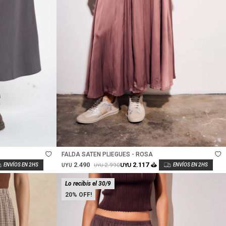
Talle
FALDA SATEN PLIEGUES - ROSA
2.490
2.117
2.990
UYU
UYU
UYU
Lo recibís el 30/9
20