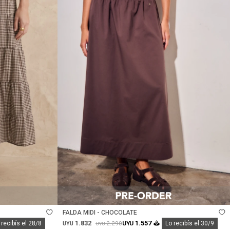
Talle
FALDA MIDI - CHOCOLATE
1.832
1.557
2.290
 recibís el 28/8
UYU
Lo recibís el 30/9
UYU
UYU