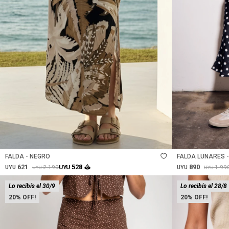
Talle
Talle
FALDA - NEGRO
FALDA LUNARES 
621
890
528
2.190
1.99
UYU
UYU
UYU
UYU
UYU
Lo recibís el 30/9
Lo recibís el 28/8
20
20