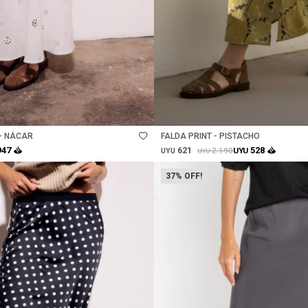
Talle
 - NÁCAR
FALDA PRINT - PISTACHO
621
947
528
2.190
UYU
UYU
UYU
37