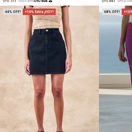
711
441
604
1.890
2.79
UYU
UYU
UYU
UYU
UYU
44
+10% Extra ¡HOY!
68
+10%