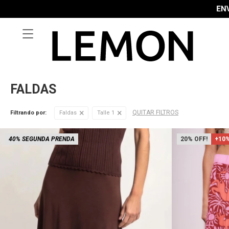

FALDAS
QUITAR FILTROS
Filtrando por:
Faldas
Talle 1
40% SEGUNDA PRENDA
20
+10%