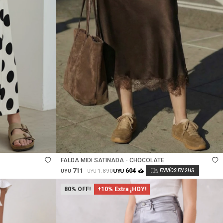
Talle
FALDA MIDI SATINADA - CHOCOLATE
711
604
1.890
UYU
UYU
UYU
80
+10% Extra ¡HOY!