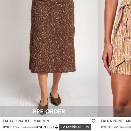
Talle
Talle
FALDA LUNARES - MARRON
FALDA PRINT - MU
1.592
1.592
1.353
1.990
1.
UYU
Lo recibís el 30/9
UYU
UYU
UYU
UYU