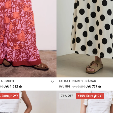
Talle
A - MULTI
FALDA LUNARES - NÁCAR
891
1.522
757
490
2.290
UYU
UYU
UYU
UYU
 Extra ¡HOY!
74
+10% Extra ¡HOY!