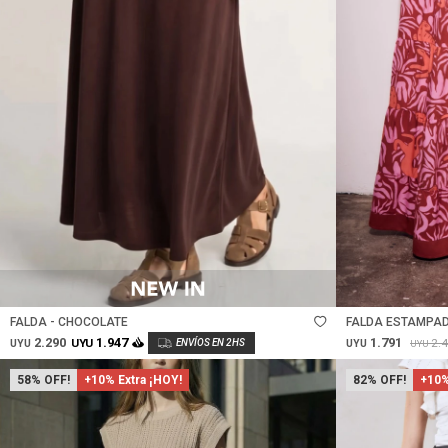
Talle
Talle
FALDA - CHOCOLATE
FALDA ESTAMPAD
2.290
1.791
1.947
2.
UYU
UYU
UYU
UYU
58
+10% Extra ¡HOY!
82
+10%