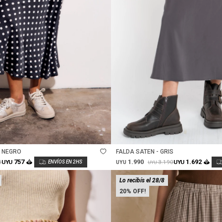
Talle
- NEGRO
FALDA SATEN - GRIS
1.990
757
1.692
0
3.190
UYU
UYU
UYU
UYU
Lo recibís el 28/8
20