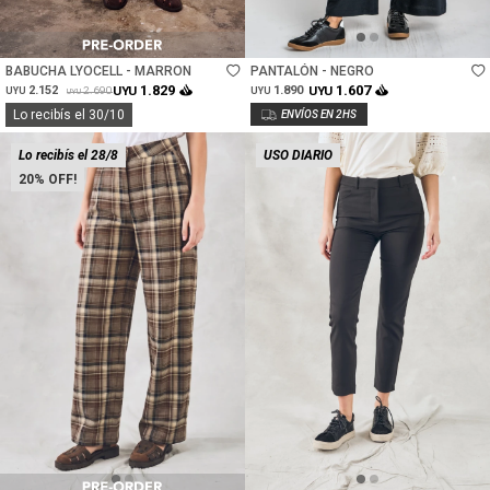
Talle
Talle
BABUCHA LYOCELL - MARRON
PANTALÓN - NEGRO
1.829
1.607
2.152
UYU
1.890
UYU
2.690
UYU
UYU
UYU
Lo recibís el 30/10
Lo recibís el 28/8
USO DIARIO
20
Talle
Talle