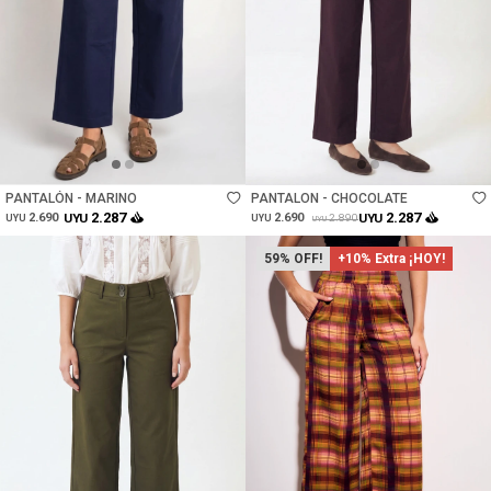
Talle
Talle
PANTALÓN - MARINO
PANTALON - CHOCOLATE
2.287
2.287
2.690
UYU
2.690
UYU
2.890
UYU
UYU
UYU
59
+10% Extra ¡HOY!