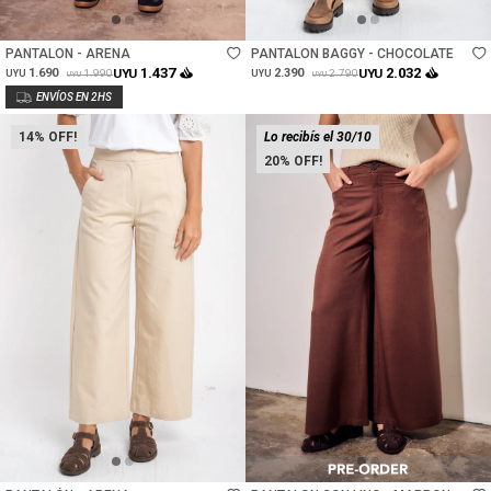
Talle
Talle
PANTALON - ARENA
PANTALON BAGGY - CHOCOLATE
1.437
2.032
1.690
UYU
2.390
UYU
1.990
2.790
UYU
UYU
UYU
UYU
14
Lo recibís el 30/10
20
Talle
Talle