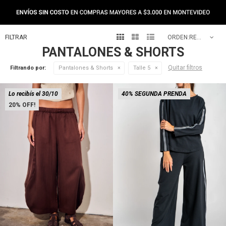
NEW IN



RECOMENDADOS
PANTALONES & SHORTS
Quitar filtros
Filtrando por:
Pantalones & Shorts
Talle 5
Lo recibís el 30/10
40% SEGUNDA PRENDA
20