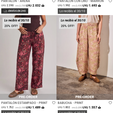
PANTALÓN - ARENA
PANTALON CON LINO - MARRON
2.032
1.693
2.390
UYU
1.992
UYU
2.790
2.490
UYU
UYU
UYU
UYU
Lo recibís el 30/10
Lo recibís el 30/10
Lo recibís el 30/10
20
20
Talle
Talle
PANTALÓN ESTAMPADO - PRINT
BABUCHA - PRINT
1.489
1.557
1.752
UYU
1.832
UYU
2.190
2.290
UYU
UYU
UYU
UYU