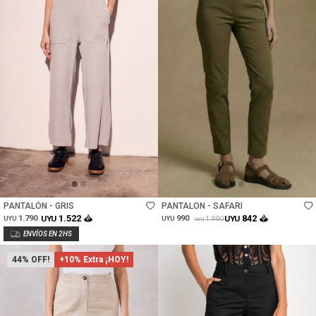
Talle
Talle
PANTALÓN - GRIS
PANTALON - SAFARI
1.522
842
1.790
UYU
990
UYU
1.990
UYU
UYU
UYU
44
+10% Extra ¡HOY!