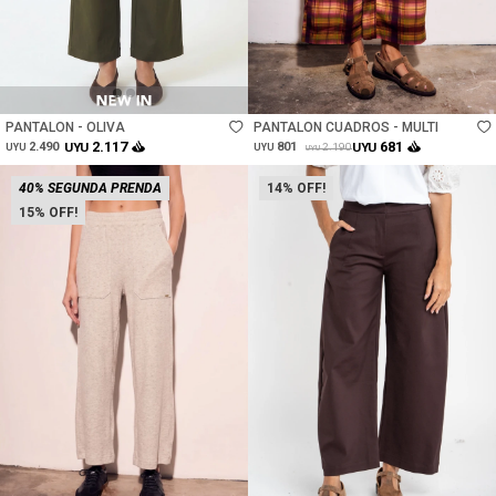
Talle
Talle
PANTALON - OLIVA
PANTALON CUADROS - MULTI
2.117
681
2.490
UYU
801
UYU
2.190
UYU
UYU
UYU
40% SEGUNDA PRENDA
14
15