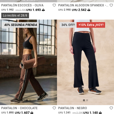
PANTALÓN ESCOCÉS - OLIVA
PANTALON ALGODON SPANDEX -
NEGRO
1.693
2.542
1.992
UYU
2.990
UYU
2.490
UYU
UYU
UYU
Lo recibís el 28/8
40% SEGUNDA PRENDA
34
+10% Extra ¡HOY!
Talle
Talle
PANTALON - CHOCOLATE
PANTALON - NEGRO
1.607
1.140
1.890
UYU
1.341
UYU
2.290
UYU
UYU
UYU