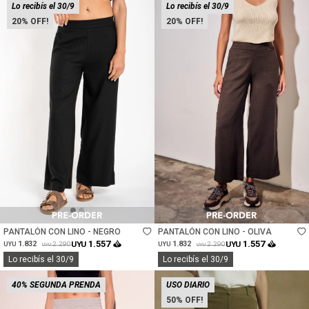
Lo recibís el 30/9
Lo recibís el 30/9
20
20
Talle
Talle
PANTALÓN CON LINO - NEGRO
PANTALÓN CON LINO - OLIVA
1.557
1.557
1.832
UYU
1.832
UYU
2.290
2.290
UYU
UYU
UYU
UYU
Lo recibís el 30/9
Lo recibís el 30/9
40% SEGUNDA PRENDA
USO DIARIO
50