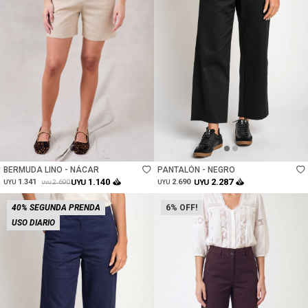
Talle
Talle
BERMUDA LINO - NÁCAR
PANTALÓN - NEGRO
1.140
2.287
1.341
UYU
2.690
UYU
2.690
UYU
UYU
UYU
40% SEGUNDA PRENDA
6
USO DIARIO