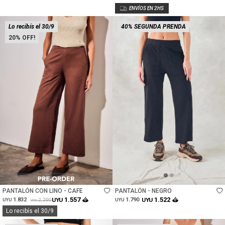
Lo recibís el 30/9
40% SEGUNDA PRENDA
20
Talle
Talle
PANTALÓN CON LINO - CAFE
PANTALÓN - NEGRO
1.557
1.522
1.832
UYU
1.790
UYU
2.290
UYU
UYU
UYU
Lo recibís el 30/9