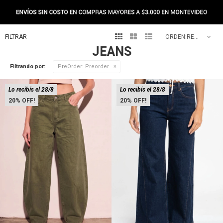



RECOMENDADOS
JEANS
Filtrando por:
PreOrder:
Preorder
Lo recibís el 28/8
Lo recibís el 28/8
20
20