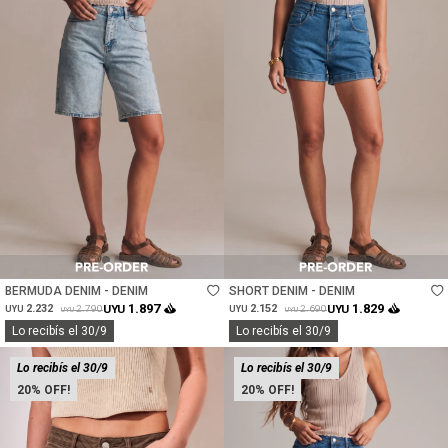
Talle
Talle
BERMUDA DENIM - DENIM
SHORT DENIM - DENIM
1.897
1.829
2.232
UYU
2.152
UYU
2.790
2.690
UYU
UYU
UYU
UYU
Lo recibís el 30/9
Lo recibís el 30/9
Lo recibís el 30/9
Lo recibís el 30/9
20
20