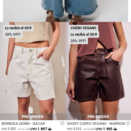
Lo recibís el 30/9
CUERO VEGANO
20
Lo recibís el 30/9
20
Talle
Talle
BERMUDA DENIM - NÁCAR
SHORT CUERO VEGANO - MARRON
1.897
1.965
2.232
UYU
2.312
UYU
2.790
2.890
UYU
UYU
UYU
UYU