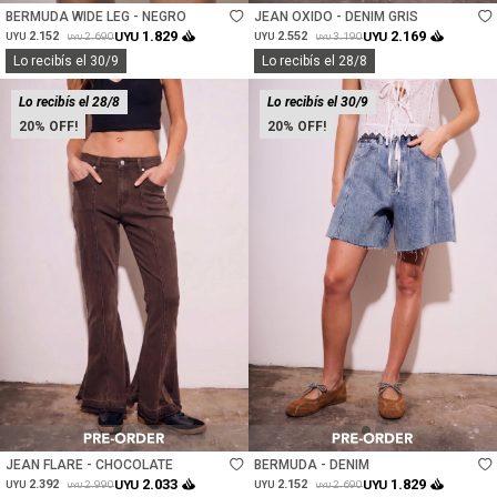
BERMUDA WIDE LEG - NEGRO
JEAN OXIDO - DENIM GRIS
1.829
2.169
2.152
UYU
2.552
UYU
2.690
3.190
UYU
UYU
UYU
UYU
Lo recibís el 30/9
Lo recibís el 28/8
Lo recibís el 28/8
Lo recibís el 30/9
20
20
Talle
Talle
JEAN FLARE - CHOCOLATE
BERMUDA - DENIM
2.033
1.829
2.392
UYU
2.152
UYU
2.990
2.690
UYU
UYU
UYU
UYU