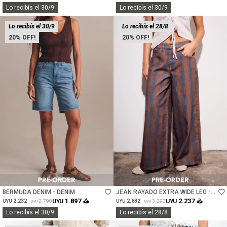
Lo recibís el 30/9
Lo recibís el 30/9
Lo recibís el 30/9
Lo recibís el 28/8
20
20
Talle
Talle
BERMUDA DENIM - DENIM
JEAN RAYADO EXTRA WIDE LEG -
CHOCOLATE
1.897
2.237
2.232
UYU
2.632
UYU
2.790
3.290
UYU
UYU
UYU
UYU
Lo recibís el 30/9
Lo recibís el 28/8