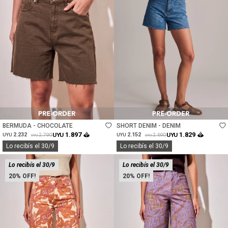
Talle
Talle
BERMUDA - CHOCOLATE
SHORT DENIM - DENIM
1.897
1.829
2.232
UYU
2.152
UYU
2.790
2.690
UYU
UYU
UYU
UYU
Lo recibís el 30/9
Lo recibís el 30/9
Lo recibís el 30/9
Lo recibís el 30/9
20
20