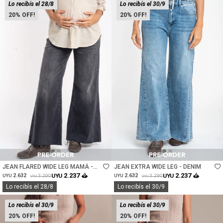
Lo recibís el 28/8
Lo recibís el 30/9
20
20
Talle
Talle
JEAN FLARED WIDE LEG MAMÁ -
JEAN EXTRA WIDE LEG - DENIM
GRIS
2.237
2.237
2.632
UYU
2.632
UYU
3.290
3.290
UYU
UYU
UYU
UYU
Lo recibís el 28/8
Lo recibís el 30/9
Lo recibís el 30/9
Lo recibís el 30/9
20
20