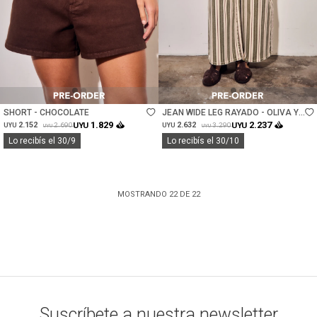
Talle
Talle
SHORT - CHOCOLATE
JEAN WIDE LEG RAYADO - OLIVA Y
CREMA
1.829
2.237
2.152
UYU
2.632
UYU
2.690
3.290
UYU
UYU
UYU
UYU
Lo recibís el 30/9
Lo recibís el 30/10
MOSTRANDO
22
DE
22
Suscríbete a nuestra newsletter