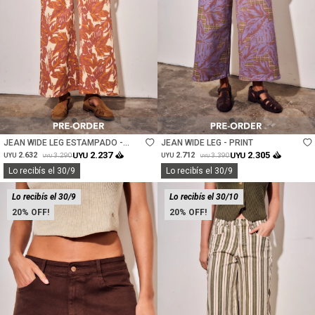
Talle
Talle
JEAN WIDE LEG ESTAMPADO -
JEAN WIDE LEG - PRINT
MULTI
2.237
2.305
2.632
UYU
2.712
UYU
3.290
3.390
UYU
UYU
UYU
UYU
Lo recibís el 30/9
Lo recibís el 30/9
Lo recibís el 30/9
Lo recibís el 30/10
20
20