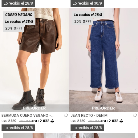
Lo recibís el 28/8
Lo recibís el 30/9
CUERO VEGANO
Lo recibís el 28/8
Lo recibís el 28/8
20
20
Talle
Talle
BERMUDA CUERO VEGANO -
JEAN RECTO - DENIM
CHOCOLATE
2.033
2.033
2.392
UYU
2.392
UYU
2.990
2.990
UYU
UYU
UYU
UYU
Lo recibís el 28/8
Lo recibís el 28/8