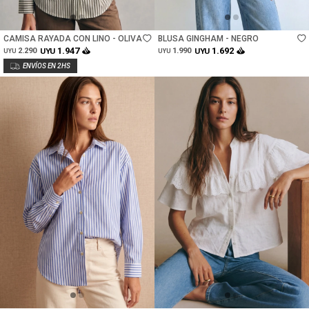
Talle
Talle
CAMISA RAYADA CON LINO - OLIVA
BLUSA GINGHAM - NEGRO
1.947
1.692
2.290
UYU
1.990
UYU
UYU
UYU
Talle
Talle