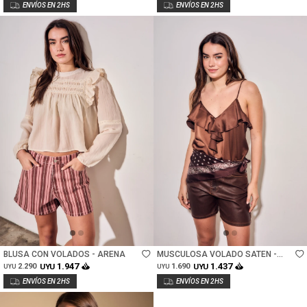
Talle
Talle
BLUSA CON VOLADOS - ARENA
MUSCULOSA VOLADO SATEN -
CHOCOLATE
1.947
1.437
2.290
UYU
1.690
UYU
UYU
UYU