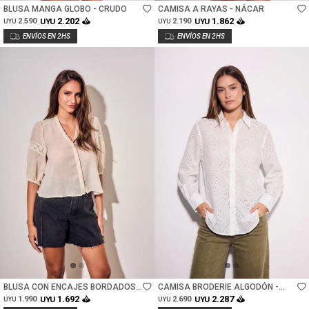
BLUSA MANGA GLOBO - CRUDO
CAMISA A RAYAS - NÁCAR
2.202
1.862
2.590
UYU
2.190
UYU
UYU
UYU
Talle
Talle
BLUSA CON ENCAJES BORDADOS -
CAMISA BRODERIE ALGODÓN -
ARENA
NACAR
1.692
2.287
1.990
UYU
2.690
UYU
UYU
UYU