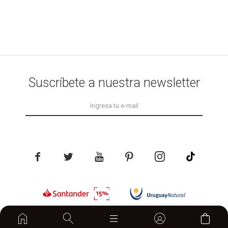
Suscríbete a nuestra newsletter





home
© Copyright 2026 / Lemon
