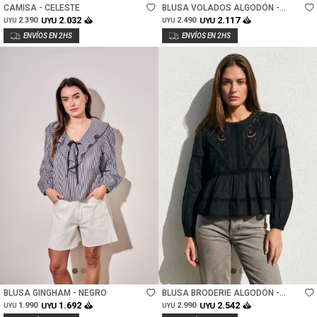
CAMISA - CELESTE
BLUSA VOLADOS ALGODÓN -
NACAR
2.032
2.117
2.390
UYU
2.490
UYU
UYU
UYU
Talle
Talle
BLUSA GINGHAM - NEGRO
BLUSA BRODERIE ALGODÓN -
NEGRO
1.692
2.542
1.990
UYU
2.990
UYU
UYU
UYU