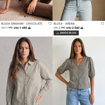
Talle
Talle
BLUSA GINGHAM - CHOCOLATE
BLUSA - ARENA
1.692
2.542
1.990
UYU
2.990
UYU
UYU
UYU