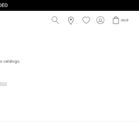
0
UYU
ro catálogo.
TROS