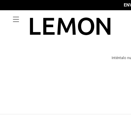

Inténtalo n