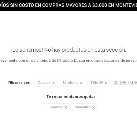
¡Lo sentimos! No hay productos en esta sección.
uevamente con otros criterios de filtrado o busca en otras secciones de nuest
QUITAR FILT
Filtrando por:
Zapatos
Sandalias
Talle 39
Te recomendamos quitar:
Zapatos
Sandalias