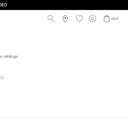
0
UYU
ro catálogo.
ROS