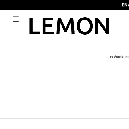

Inténtalo n