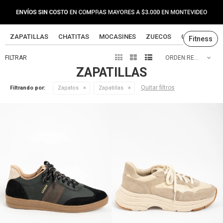
ZAPATILLAS
CHATITAS
MOCASINES
ZUECOS
CANGREJERA
Fitness



RECOMENDADOS
ZAPATILLAS
Quitar filtros
Filtrando por:
Zapatos
Zapatillas