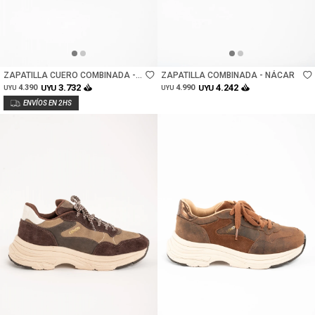
Talle
Talle
ZAPATILLA CUERO COMBINADA -
ZAPATILLA COMBINADA - NÁCAR
NEGRO
3.732
4.242
4.390
UYU
4.990
UYU
UYU
UYU