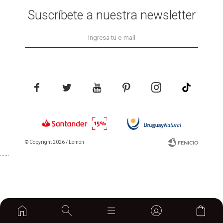
Suscríbete a nuestra newsletter





© Copyright 2026 / Lemon
```
```
home

Fenicio