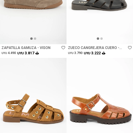
Talle
Talle
ZAPATILLA GAMUZA - VISON
ZUECO CANGREJERA CUERO -
CHOCOLATE
3.817
3.222
4.490
UYU
3.790
UYU
UYU
UYU