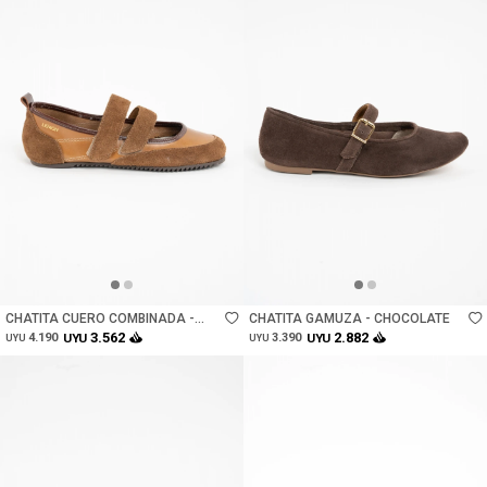
Talle
Talle
CHATITA CUERO COMBINADA -
CHATITA GAMUZA - CHOCOLATE
CAMEL
3.562
2.882
4.190
UYU
3.390
UYU
UYU
UYU