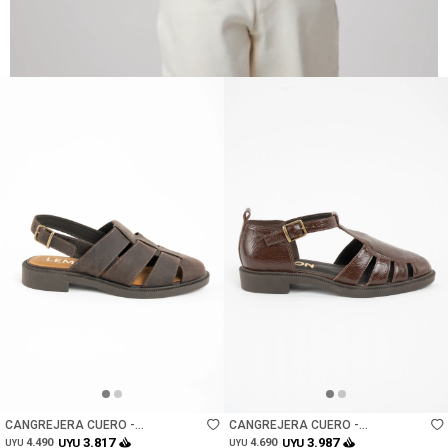
Talle
Talle
CANGREJERA CUERO -
CANGREJERA CUERO -
CHOCOLATE
CHOCOLATE
3.817
3.987
4.490
UYU
4.690
UYU
UYU
UYU