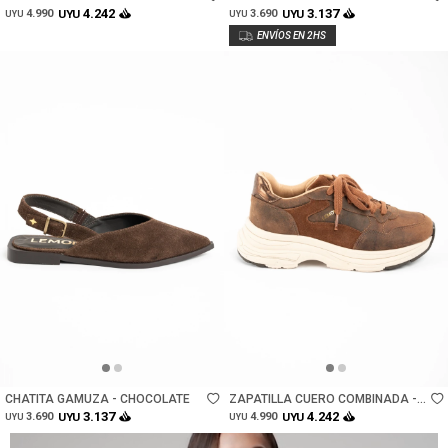
CHOCOLATE
4.242
3.137
4.990
UYU
3.690
UYU
UYU
UYU
Talle
Talle
CHATITA GAMUZA - CHOCOLATE
ZAPATILLA CUERO COMBINADA -
CHOCOLATE
3.137
4.242
3.690
UYU
4.990
UYU
UYU
UYU