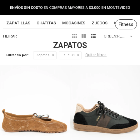
ZAPATILLAS
CHATITAS
MOCASINES
ZUECOS
CANGREJERA
Fitness



RECOMENDADOS
ZAPATOS
Quitar filtros
Filtrando por:
Zapatos
Talle 38