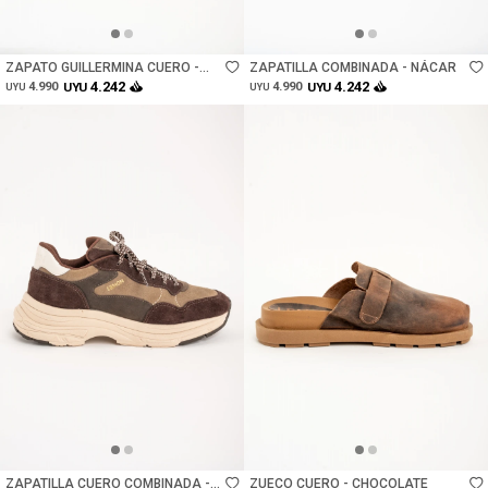
Talle
Talle
ZAPATO GUILLERMINA CUERO -
ZAPATILLA COMBINADA - NÁCAR
CAMEL
4.242
4.242
4.990
UYU
4.990
UYU
UYU
UYU
Talle
Talle
ZAPATILLA CUERO COMBINADA -
ZUECO CUERO - CHOCOLATE