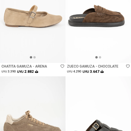
Talle
Talle
CHATITA GAMUZA - ARENA
ZUECO GAMUZA - CHOCOLATE
2.882
3.647
3.390
UYU
4.290
UYU
UYU
UYU