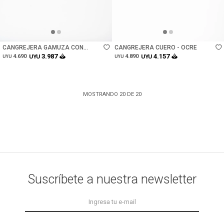
Talle
Talle
CANGREJERA GAMUZA CON
CANGREJERA CUERO - OCRE
TACHAS - CAMEL
3.987
4.157
4.690
UYU
4.890
UYU
UYU
UYU
MOSTRANDO
20
DE
20
Suscríbete a nuestra newsletter