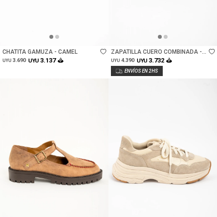
Talle
Talle
CHATITA GAMUZA - CAMEL
ZAPATILLA CUERO COMBINADA -
NEGRO
3.137
3.732
3.690
UYU
4.390
UYU
UYU
UYU