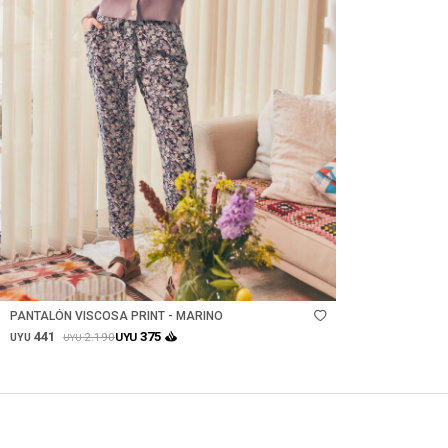
Talle
PANTALÓN VISCOSA PRINT - MARINO
441
375
2.190
UYU
UYU
UYU