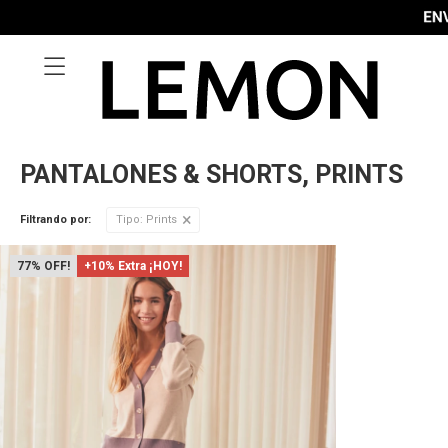

PANTALONES & SHORTS, PRINTS
Filtrando por:
Tipo:
Prints
77
+10% Extra ¡HOY!