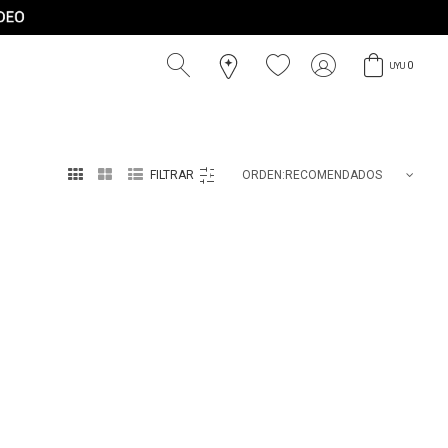
0
UYU



RECOMENDADOS